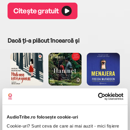
Citește gratuit
Dacă ți-a plăcut încearcă și
a...
Pădurea norvegiană
Hamnet
Menajera
I
Haruki Murakami
Maggie O'Farrell
Freida McFadden
AudioTribe.ro folosește cookie-uri
Cookie-uri? Sunt ceva de care ai mai auzit - mici fișiere