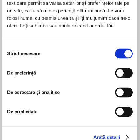
text care permit salvarea setărilor și preferințelor tale pe
un site, ca tu să ai o experiență cât mai bună. Le vom
Elita de Argint (Elita
Diavolul se îmbracă de
Migdală
folosi numai cu permisiunea ta și îți mulțumim dacă ne-o
de...
la...
Dani Francis
Lauren Weisberger
Sohn Won-pyung
oferi. Poți schimba sau anula oricând acordul tău.
Selecția
Despre
carte
Strict necesare
consimțământului
„Roman rus, roman francez, roman ucrainean,
roman despre doliul după pierderea mamei.“ –
De preferință
Transfuge
De cercetare și analitice
Prix Médicis 2025
MAI MULT
În acest moment nu există recenzii
Prix Grand Continent 2025
De publicitate
pentru această carte
Prix des Lecteurs des Écrivains du Sud 2026
Arată detalii