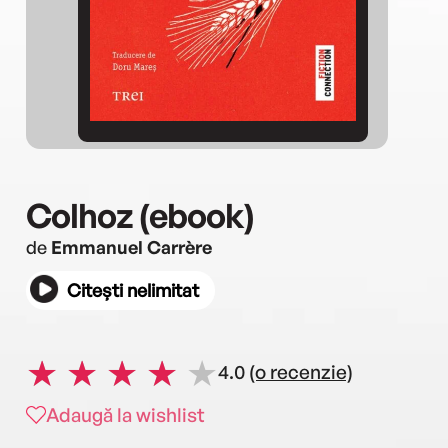
Colhoz (ebook)
de
Emmanuel Carrère
Citești nelimitat
4.0
(o recenzie)
Adaugă la wishlist