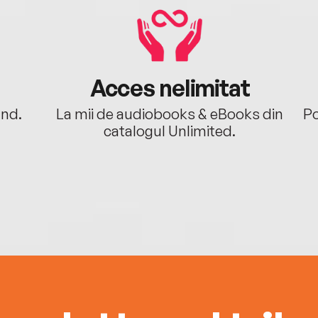
Acces nelimitat
ând.
La mii de audiobooks & eBooks din
Po
catalogul Unlimited.