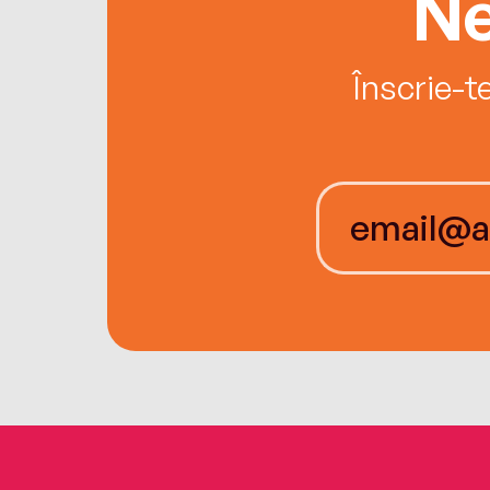
Ne
Înscrie-t