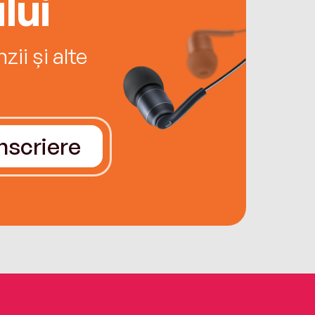
lui
ii și alte
Înscriere