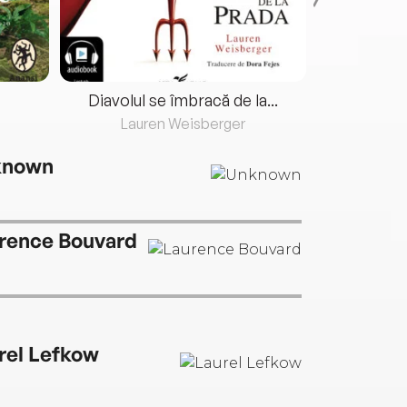
Diavolul se îmbracă de la...
Lauren Weisberger
Fre
known
rence Bouvard
rel Lefkow