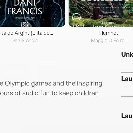
lita de Argint (Elita de...
Hamnet
Dani Francis
Maggie O'Farrell
Un
Lau
the Olympic games and the inspiring
urs of audio fun to keep children
Lau