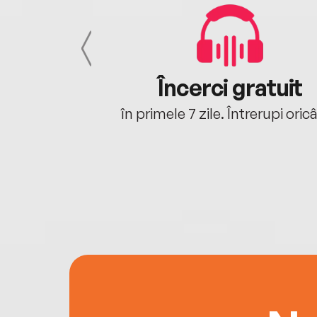
cu tine
Încerci gratuit
oriunde ești.
în primele 7 zile. Întrerupi oric