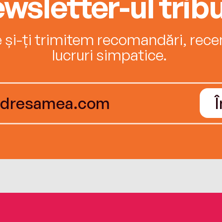
wsletter-ul tribu
e și-ți trimitem recomandări, recenz
lucruri simpatice.