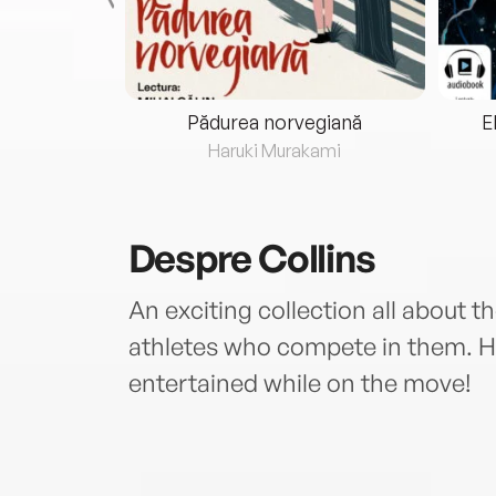
eria...
Pădurea norvegiană
E
ris
Haruki Murakami
Despre
Collins
An exciting collection all about 
athletes who compete in them. Ho
entertained while on the move!