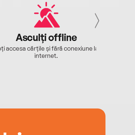
Asculți offline
Aj
ți accesa cărțile și fără conexiune la
Ascultă a
internet.