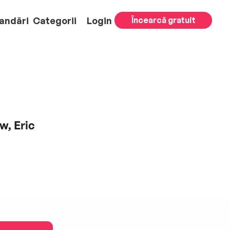
andări
Categorii
Login
Încearcă gratuit
w, Eric