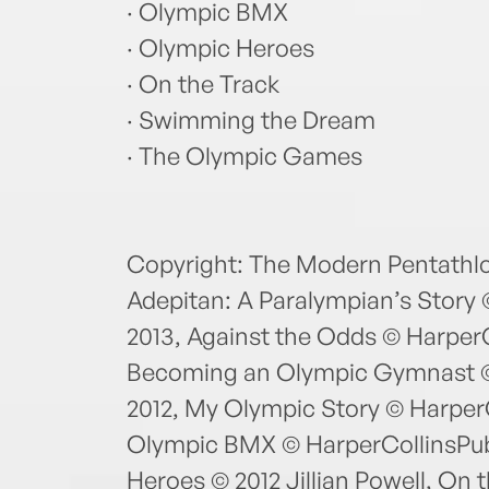
· Olympic BMX
· Olympic Heroes
· On the Track
· Swimming the Dream
· The Olympic Games
Copyright: The Modern Pentathlo
Adepitan: A Paralympian’s Story 
2013, Against the Odds © HarperC
Becoming an Olympic Gymnast © 
2012, My Olympic Story © HarperC
Olympic BMX © HarperCollinsPubl
Heroes © 2012 Jillian Powell, On 