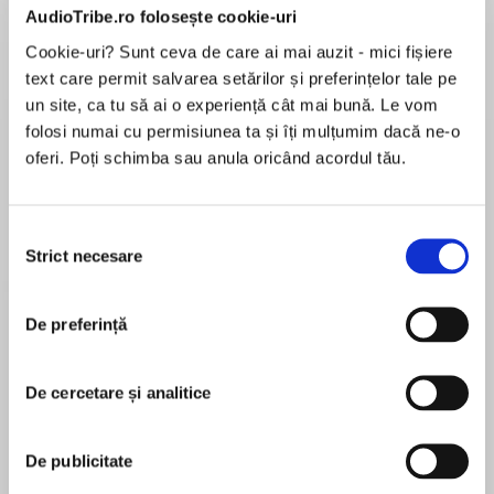
AudioTribe.ro folosește cookie-uri
Cookie-uri? Sunt ceva de care ai mai auzit - mici fișiere
text care permit salvarea setărilor și preferințelor tale pe
un site, ca tu să ai o experiență cât mai bună. Le vom
Despre
carte
folosi numai cu permisiunea ta și îți mulțumim dacă ne-o
Nine of the bard’s most tragic plays, from
oferi. Poți schimba sau anula oricând acordul tău.
Hamlet to Romeo and Juliet, abridged and
novelised for young listeners. Hours of audio fun
Selecția
to keep children entertained while on the move!
Strict necesare
consimțământului
MAI MULT
În acest moment nu există recenzii
De preferință
pentru această carte
Introduce your children to the world of
Shakespearean tragedies with these abridged
William Shakespeare
De cercetare și analitice
stories, written especially for children. Filled
with atmospheric sound effects, your children
will come away with a newfound love for these
William Shakespeare is widely regarded as the
De publicitate
classic stories!
greatest playwright the world has seen. He