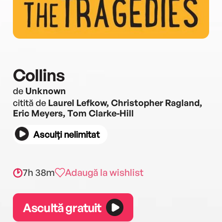
Collins
de
Unknown
citită de
Laurel Lefkow, Christopher Ragland,
Eric Meyers, Tom Clarke-Hill
Asculți nelimitat
7h 38m
Adaugă la wishlist
Ascultă gratuit