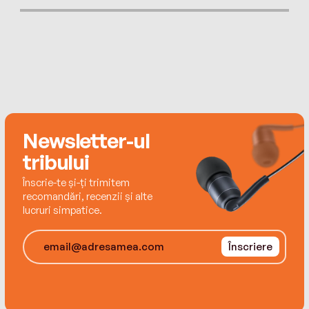
HarperCollinsPublishers 2015, Henry V ©
HarperCollinsPublishers 2017, Romeo and Juliet
© Jon Mayhew 2015
Newsletter-ul
tribului
Înscrie-te și-ți trimitem
recomandări, recenzii și alte
lucruri simpatice.
Înscriere