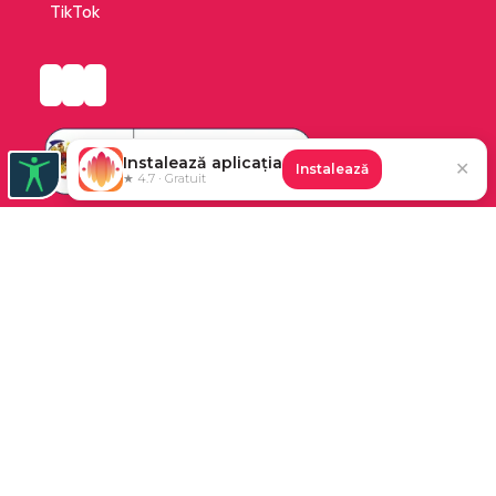
TikTok
Instalează aplicația
✕
Instalează
★ 4.7 · Gratuit
Platforma de audiobooks și books a Cărturești.
©2026 Nemo EPG SRL. Toate drepturile rezervate.