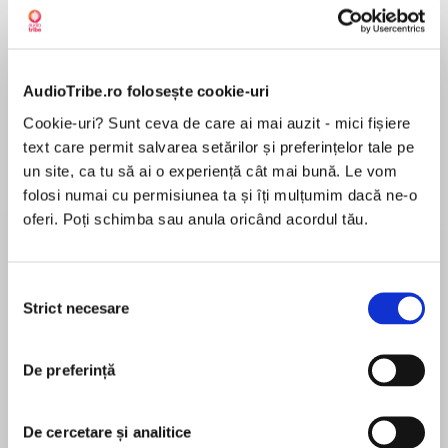
AudioTribe.ro folosește cookie-uri
Despre
carte
Cookie-uri? Sunt ceva de care ai mai auzit - mici fișiere
Nine of the bard’s most tragic plays, from
text care permit salvarea setărilor și preferințelor tale pe
Hamlet to Romeo and Juliet, abridged and
un site, ca tu să ai o experiență cât mai bună. Le vom
novelised for young listeners. Hours of audio fun
folosi numai cu permisiunea ta și îți mulțumim dacă ne-o
to keep children entertained while on the move!
oferi. Poți schimba sau anula oricând acordul tău.
MAI MULT
În acest moment nu există recenzii
Selecția
Strict necesare
pentru această carte
Introduce your children to the world of
consimțământului
Shakespearean tragedies with these abridged
William Shakespeare
stories, written especially for children. Filled
De preferință
with atmospheric sound effects, your children
will come away with a newfound love for these
William Shakespeare is widely regarded as the
classic stories!
De cercetare și analitice
greatest playwright the world has seen. He