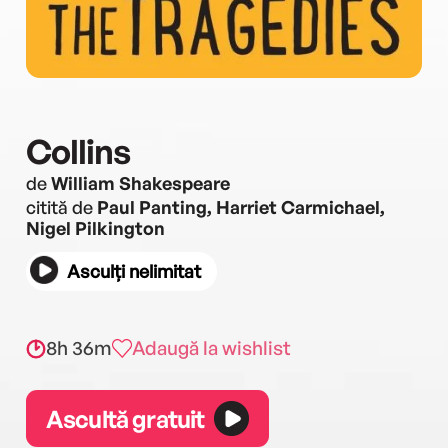
Collins
de
William Shakespeare
citită de
Paul Panting, Harriet Carmichael,
Nigel Pilkington
Asculți nelimitat
8h 36m
Adaugă la wishlist
Ascultă gratuit