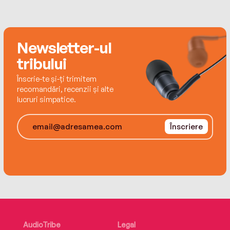
HarperCollinsPublishers 2015, Henry V ©
HarperCollinsPublishers 2017, Romeo and Juliet
© Jon Mayhew 2015
Newsletter-ul
tribului
Înscrie-te și-ți trimitem
recomandări, recenzii și alte
lucruri simpatice.
Înscriere
AudioTribe
Legal