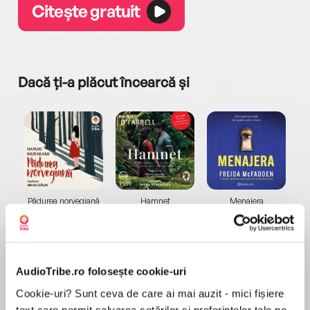
Citește gratuit
Dacă ți-a plăcut încearcă și
a...
Pădurea norvegiană
Hamnet
Menajera
I
Haruki Murakami
Maggie O'Farrell
Freida McFadden
AudioTribe.ro folosește cookie-uri
Cookie-uri? Sunt ceva de care ai mai auzit - mici fișiere
text care permit salvarea setărilor și preferințelor tale pe