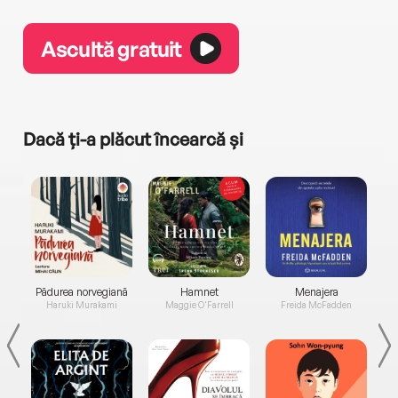
Ascultă gratuit
Dacă ți-a plăcut încearcă și
a...
Pădurea norvegiană
Hamnet
Menajera
I
Haruki Murakami
Maggie O'Farrell
Freida McFadden