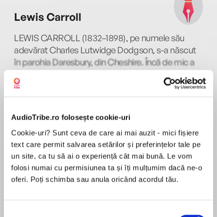
some of Britain's most renowned actors.
Lewis Carroll
Humorous and whimsical verse are collated
LEWIS CARROLL (1832–1898), pe numele său
together in these timeless readings of poetry
adevărat Charles Lutwidge Dodgson, s-a născut
from our funniest writers.
în parohia Daresbury, din Cheshire. Încă de mic a
dovedit o inteligenţă precoce şi o uşurinţă
Performed by Sir John Gielgud; Imogen Stubbs;
deosebită în a inventa jocuri şi poveşti originale. În
Tim Pigott-Smith; Peter Orr; Wendy Hillier.
MAI MULT
1850 s-a înscris la Christ Church College din
Tim Pigott-Smith
Oxford, unde a excelat în studiul matematicii.
This collection includes poems from:
AudioTribe.ro folosește cookie-uri
Acolo s-a împrietenit cu familia noului decan de la
• A.E. Housman
Cookie-uri? Sunt ceva de care ai mai auzit - mici fișiere
Christ Church College, ai cărui copii, mai ales
• Benjamin Franklin King
text care permit salvarea setărilor și preferințelor tale pe
micuţa Alice Liddell, l-au inspirat să scrie Alice în
Sir John Gielgud
• J.K. Stephen
un site, ca tu să ai o experiență cât mai bună. Le vom
Ţara Minunilor (1865) şi continuarea Alice în Ţara
• A.C. Swinburne
folosi numai cu permisiunea ta și îți mulțumim dacă ne-o
din Oglindă (1871). Printre alte scrieri ale sale se
• Lewis Carroll
oferi. Poți schimba sau anula oricând acordul tău.
numără tratate matematice, texte politice, dar şi
• Thomas Hardy
Thomas Hardy
capodopere ale literaturii absurdului, precum
• W.S. Gilbert
Phantasmagoria and Other Poems (1869), The
• Edward Lear
Selecția