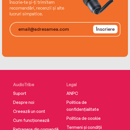
Înscrie-te și-ți trimitem
recomandări, recenzii și alte
lucruri simpatice.
Înscriere
AudioTribe
Legal
Suport
ANPC
Despre noi
Politica de
confidențialitate
Creează un cont
Politica de cookie
Cum funcționează
Termeni și condiții
Retragere din comandă