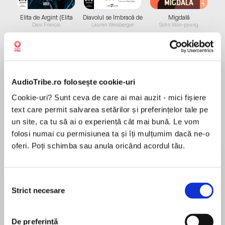
Elita de Argint (Elita
Diavolul se îmbracă de
Migdală
de...
la...
Dani Francis
Lauren Weisberger
Sohn Won-pyung
Despre
carte
AudioTribe.ro folosește cookie-uri
Cookie-uri? Sunt ceva de care ai mai auzit - mici fișiere
Comunicarea defectuoasă se referă la orice
text care permit salvarea setărilor și preferințelor tale pe
problemă pe care nu știm cum să o abordăm,
un site, ca tu să ai o experiență cât mai bună. Le vom
de la a solicita o mărire de salariu până la a-i
folosi numai cu permisiunea ta și îți mulțumim dacă ne-o
cere vecinului să-și potolească într-un fel
oferi. Poți schimba sau anula oricând acordul tău.
câinele care latră întruna. Pentru soluționarea
MAI MULT
unor astfel de situații, autorii ne propun strategii
În acest moment nu există recenzii
cu ajutorul cărora să aflflăm ce gândește
Selecția
pentru această carte
interlocutorul, să adresăm întrebările potrivite
Strict necesare
consimțământului
pentru a-i aflfla intențiile și să cartografiem
Sheila Heen
contribuția celor implicați în problema cu care
ne confruntăm.
De preferință