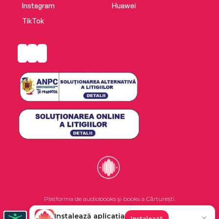
Instagram
Huawei
TikTok
Platforma de audiobooks și books a Cărturești.
Instalează aplicația
✕
Instalează