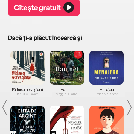
Citește gratuit
Dacă ți-a plăcut încearcă și
a...
Pădurea norvegiană
Hamnet
Menajera
I
Haruki Murakami
Maggie O'Farrell
Freida McFadden