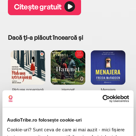
Citește gratuit
Dacă ți-a plăcut încearcă și
a...
Pădurea norvegiană
Hamnet
Menajera
I
Haruki Murakami
Maggie O'Farrell
Freida McFadden
AudioTribe.ro folosește cookie-uri
Cookie-uri? Sunt ceva de care ai mai auzit - mici fișiere