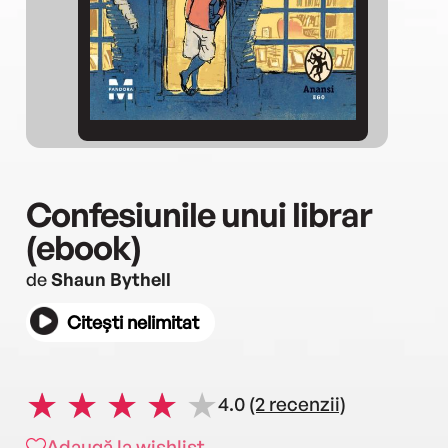
Confesiunile unui librar
(ebook)
de
Shaun Bythell
Citești nelimitat
4.0
(2 recenzii)
Adaugă la wishlist