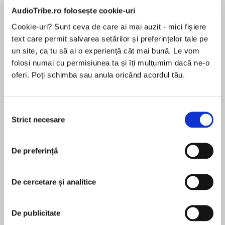
AudioTribe.ro folosește cookie-uri
Cookie-uri? Sunt ceva de care ai mai auzit - mici fișiere
text care permit salvarea setărilor și preferințelor tale pe
Elita de Argint (Elita
Diavolul se îmbracă de
Migdală
de...
la...
Dani Francis
Lauren Weisberger
Sohn Won-pyung
un site, ca tu să ai o experiență cât mai bună. Le vom
folosi numai cu permisiunea ta și îți mulțumim dacă ne-o
oferi. Poți schimba sau anula oricând acordul tău.
Despre
carte
Selecția
Strict necesare
Într-o casă în stil georgian, populată de mii de
consimțământului
cărți și stăpânită de un motan dolofan, Shaun
Bythell veghează peste teritoriul celui mai mare
De preferință
anticariat din Scoția. Din spatele tejghelei, el
este șef și angajat, coleg al unor librari țăcăniți,
MAI MULT
arhivar și colecționar. Ritmul existenței lui se
De cercetare și analitice
În acest moment nu există recenzii
împarte între numeroasele vizite făcute pentru
pentru această carte
achiziționarea cărților, întâmpinarea clienților în
De publicitate
magazin și mici însemnări zilnice inspirate din