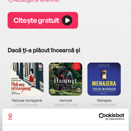
Citește gratuit
Dacă ți-a plăcut încearcă și
a...
Pădurea norvegiană
Hamnet
Menajera
I
Haruki Murakami
Maggie O'Farrell
Freida McFadden