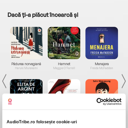
Dacă ți-a plăcut încearcă și
a...
Pădurea norvegiană
Hamnet
Menajera
I
Haruki Murakami
Maggie O'Farrell
Freida McFadden
Elita de Argint (Elita
Diavolul se îmbracă de
Migdală
de...
la...
Dani Francis
Lauren Weisberger
Sohn Won-pyung
AudioTribe.ro folosește cookie-uri