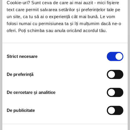
Cookie-uri? Sunt ceva de care ai mai auzit - mici fișiere
text care permit salvarea setărilor și preferințelor tale pe
un site, ca tu să ai o experiență cât mai bună. Le vom
folosi numai cu permisiunea ta și îți mulțumim dacă ne-o
Despre
carte
oferi. Poți schimba sau anula oricând acordul tău.
‘If you've ever been dumped, fired, or
experienced any semblance of rejection, then
boy do we have the book for you.’ GLAMOUR
Selecția
Strict necesare
consimțământului
MAI MULT
De preferință
În acest moment nu există recenzii
An empowering, practical guide to overcoming
pentru această carte
imposter syndrome, getting sassy with negative
thoughts and succeeding in all areas of life.
De cercetare și analitice
Tiwalola Adebayo
De publicitate
‘Understanding that confidence is a practice