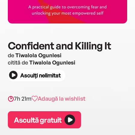
Confident and Killing It
de
Tiwalola Ogunlesi
citită de
Tiwalola Ogunlesi
Asculți nelimitat
7h 21m
Adaugă la wishlist
Ascultă gratuit