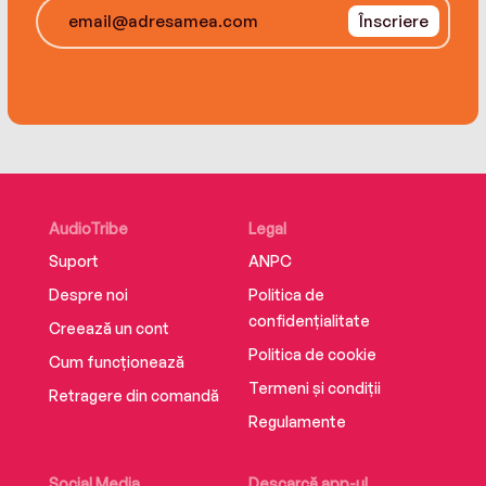
unstoppable version of themselves. No self-
Înscriere
aggrandising or posturing, no pseudo-scientific
prose or tired ‘inspirational’ tropes, this is
simply a book designed towork. Featuring
practical tips and tricks and real-life stories
from everyday women,Confident and Killing
Itwill help you master your mind, overcome fear
and live life to the fullest.
AudioTribe
Legal
Suport
ANPC
Despre noi
Politica de
confidențialitate
Creează un cont
Politica de cookie
Cum funcționează
Termeni și condiții
Retragere din comandă
Regulamente
Social Media
Descarcă app-ul