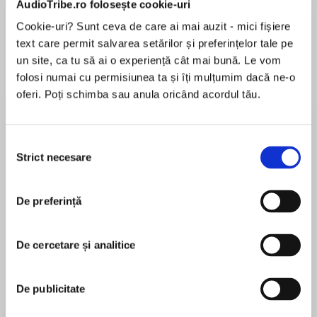
AudioTribe.ro folosește cookie-uri
Cookie-uri? Sunt ceva de care ai mai auzit - mici fișiere
Elita de Argint (Elita
Diavolul se îmbracă de
Migdală
text care permit salvarea setărilor și preferințelor tale pe
de...
la...
Dani Francis
Lauren Weisberger
Sohn Won-pyung
un site, ca tu să ai o experiență cât mai bună. Le vom
folosi numai cu permisiunea ta și îți mulțumim dacă ne-o
oferi. Poți schimba sau anula oricând acordul tău.
Despre
carte
Selecția
Cele 8 noi reguli ale banilor este o carte care ne
Strict necesare
consimțământului
împărtășește perspectiva lui Robert Kiyosaki
asupra economiei globale și cercetează
motivele pentru care traiul de zi cu zi este tot
De preferință
mai dificil în zilele noastre. Kiyosaki ne
MAI MULT
elucidează cauzele haosului economic de astăzi
De cercetare și analitice
În acest moment nu există recenzii
și ne oferă soluții pentru problemele financiare.
pentru această carte
Autor al bestsellerului #1 despre gestionarea
finanțelor personale din toate timpurile, Tată
De publicitate
bogat, tată sărac, Robert Kiyosaki a optat