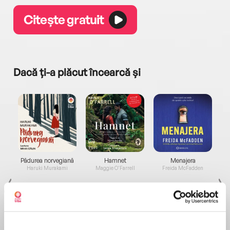
Citește gratuit
Dacă ți-a plăcut încearcă și
a...
Pădurea norvegiană
Hamnet
Menajera
I
Haruki Murakami
Maggie O'Farrell
Freida McFadden