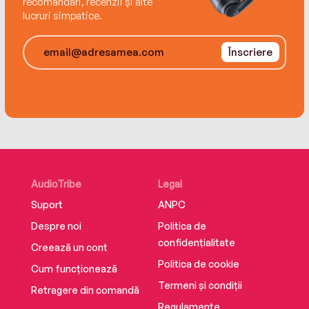
recomandări, recenzii și alte
ISBN 9786064408198
bestsellerul internaţional Rich Dad, Poor Dad. În
lucruri simpatice.
calitate de antreprenor, mentor şi investitor,
Robert scrie rubrica lunară „Why the Rich Are
Înscriere
Getting Richer“ pentru Yahoo! Finance, precum şi
editorialul „Rich Returns“ pentru revista
Entrepreneur.
AudioTribe
Legal
Suport
ANPC
Despre noi
Politica de
confidențialitate
Creează un cont
Politica de cookie
Cum funcționează
Termeni și condiții
Retragere din comandă
Regulamente