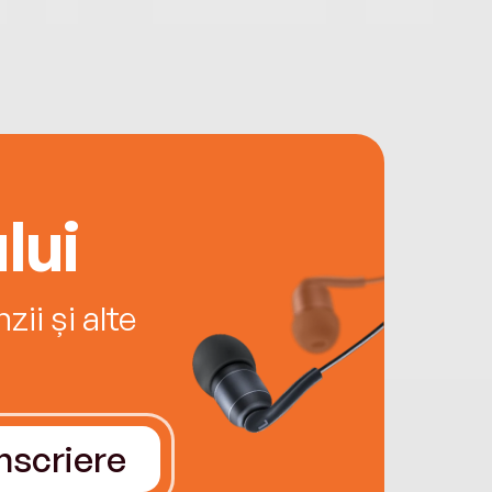
lui
ii și alte
Înscriere