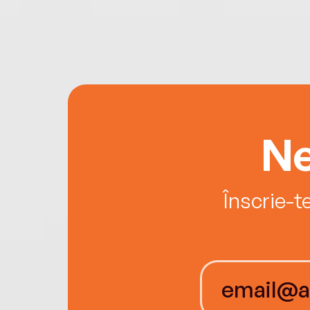
Ne
Înscrie-t