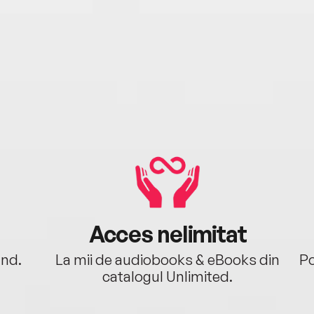
Acces nelimitat
ând.
La mii de audiobooks & eBooks din
Po
catalogul Unlimited.