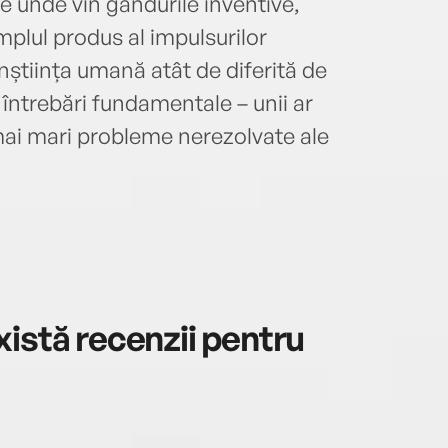
e unde vin gândurile inventive,
simplul produs al impulsurilor
nștiința umană atât de diferită de
 întrebări fundamentale – unii ar
mai mari probleme nerezolvate ale
istă recenzii pentru