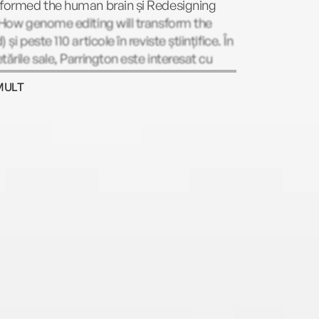
sformed the human brain și Redesigning
 How genome editing will transform the
 și peste 110 articole în reviste științifice. În
tările sale, Parrington este interesat cu
ădere de modul în care semnalele chimice
MULT
olează procese importante ale corpului
ru și de mecanismele moleculare ale
ducerii și embriogenezei.