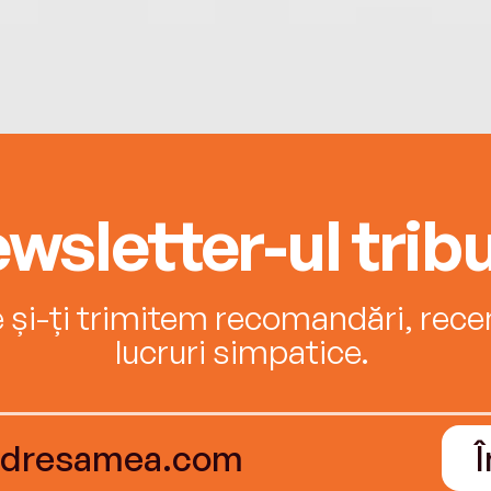
wsletter-ul tribu
e și-ți trimitem recomandări, recenz
lucruri simpatice.