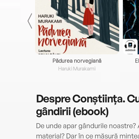
eria...
Pădurea norvegiană
E
ris
Haruki Murakami
Despre
Conștiința. C
gândirii (ebook)
De unde apar gândurile noastre? 
material? Dar în ce măsură mintea