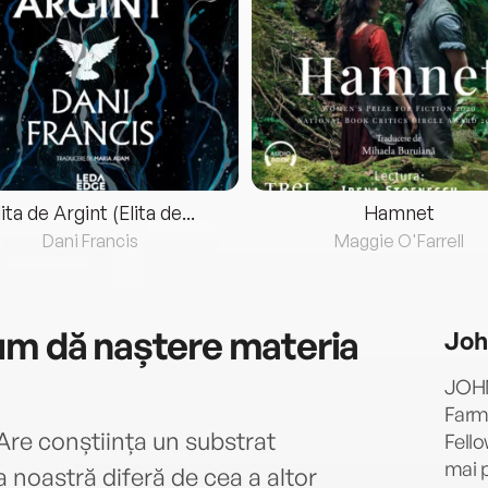
lita de Argint (Elita de...
Hamnet
Dani Francis
Maggie O'Farrell
um dă naștere materia
Joh
JOHN
Farma
Are conștiința un substrat
Fello
mai p
 noastră diferă de cea a altor