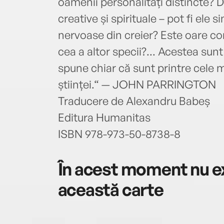
oamenii personalități distincte? D
creative și spirituale – pot fi ele 
nervoase din creier? Este oare co
cea a altor specii?... Acestea sunt
spune chiar că sunt printre cele 
științei.“ — JOHN PARRINGTON
Traducere de Alexandru Babeș
Editura Humanitas
ISBN 978-973-50-8738-8
În acest moment nu ex
această carte