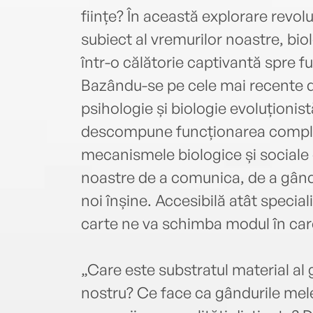
ființe? În această explorare revol
subiect al vremurilor noastre, bi
într-o călătorie captivantă spre 
Bazându-se pe cele mai recente de
psihologie și biologie evoluționis
descompune funcționarea complexă
mecanismele biologice și sociale 
noastre de a comunica, de a gândi 
noi înșine. Accesibilă atât speciali
carte ne va schimba modul în ca
„Care este substratul material al 
nostru? Ce face ca gândurile mele 