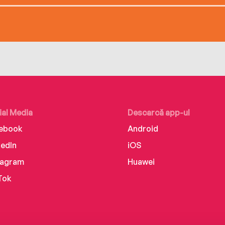
ial Media
Descarcă app-ul
ebook
Android
kedIn
iOS
tagram
Huawei
Tok