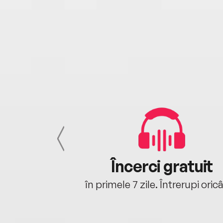
cu tine
Încerci gratuit
oriunde ești.
în primele 7 zile. Întrerupi oric