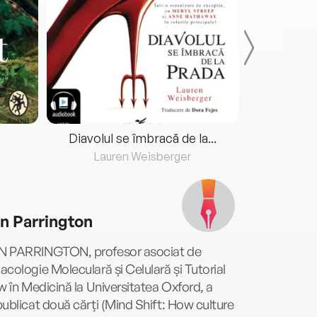
Diavolul se îmbracă de la...
Lauren Weisberger
Fre
n Parrington
 PARRINGTON, profesor asociat de
cologie Moleculară și Celulară și Tutorial
w în Medicină la Universitatea Oxford, a
ublicat două cărți (Mind Shift: How culture