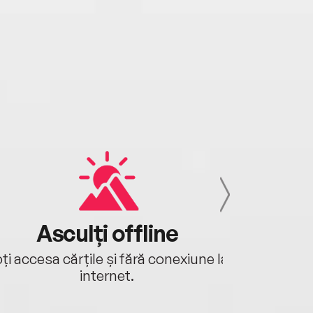
Asculți offline
Aj
ți accesa cărțile și fără conexiune la
Ascultă a
internet.