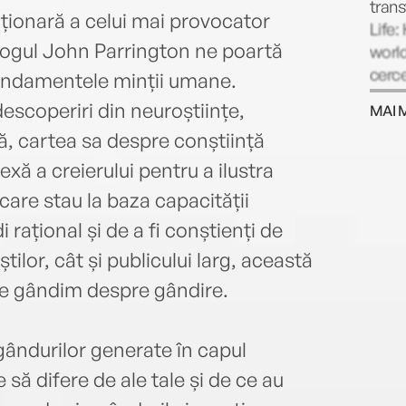
tran
uționară a celui mai provocator
Life:
ologul John Parrington ne poartă
world)
cerce
fundamentele minții umane.
prec
scoperiri din neuroștiințe,
MAI 
contr
tă, cartea sa despre conștiință
nost
repro
 a creierului pentru a ilustra
care stau la baza capacității
rațional și de a fi conștienți de
știlor, cât și publicului larg, această
re gândim despre gândire.
gândurilor generate în capul
să difere de ale tale și de ce au