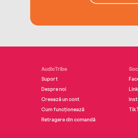
AudioTribe
Soc
Suport
Fac
Despre noi
Lin
Creează un cont
Ins
Cum funcționează
Tik
Retragere din comandă