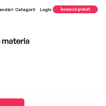
andări
Categorii
Login
Încearcă gratuit
 materia