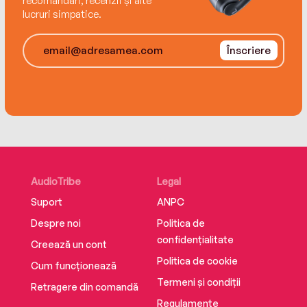
recomandări, recenzii și alte
lucruri simpatice.
Înscriere
AudioTribe
Legal
Suport
ANPC
Despre noi
Politica de
confidențialitate
Creează un cont
Politica de cookie
Cum funcționează
Termeni și condiții
Retragere din comandă
Regulamente