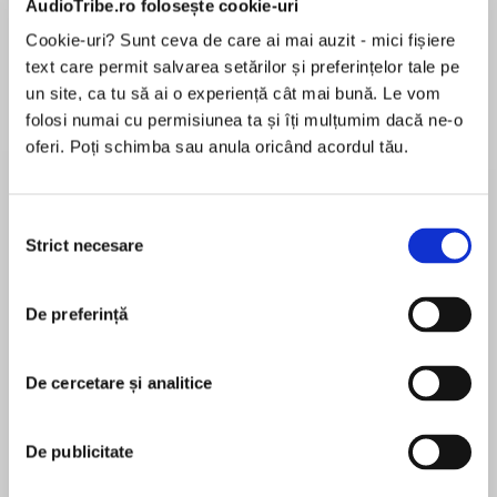
AudioTribe.ro folosește cookie-uri
Cookie-uri? Sunt ceva de care ai mai auzit - mici fișiere
text care permit salvarea setărilor și preferințelor tale pe
Despre
carte
un site, ca tu să ai o experiență cât mai bună. Le vom
folosi numai cu permisiunea ta și îți mulțumim dacă ne-o
Embark on a journey across Europe with Agatha
oferi. Poți schimba sau anula oricând acordul tău.
Christie and some of her most iconic creations
in this collection of short stories.
Selecția
Strict necesare
consimțământului
MAI MULT
From the mountainous landscapes of
În acest moment nu există recenzii
Switzerland to the glamourous streets of
De preferință
pentru această carte
Cannes, each story immerses you in a world of
mystery, intrigue, and clever solutions.
De cercetare și analitice
Agatha Christie
Join fellow passengers including Hercule Poirot,
De publicitate
Parker Pyne, Mr Quin, Miss Marple and more as
Agatha Christie is known throughout the world as
they navigate the complexities of human nature
the Queen of Crime. Her books have sold over a