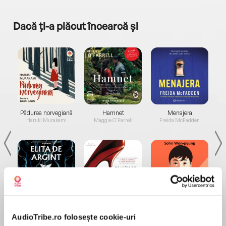
Dacă ți-a plăcut încearcă și
a...
Pădurea norvegiană
Hamnet
Menajera
I
Haruki Murakami
Maggie O'Farrell
Freida McFadden
Elita de Argint (Elita
Diavolul se îmbracă de
Migdală
de...
la...
Dani Francis
Lauren Weisberger
Sohn Won-pyung
AudioTribe.ro folosește cookie-uri