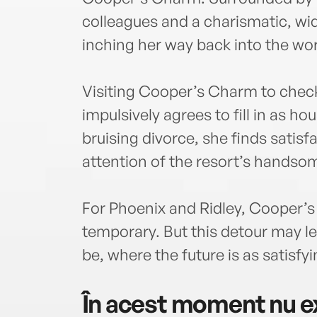
colleagues and a charismatic, wi
inching her way back into the wor
Visiting Cooper’s Charm to check u
impulsively agrees to fill in as ho
bruising divorce, she finds satisf
attention of the resort’s handsom
For Phoenix and Ridley, Cooper’
temporary. But this detour may l
be, where the future is as satisfyi
În acest moment nu ex