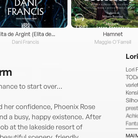
lita de Argint (Elita de...
Hamnet
Dani Francis
Maggie O'Farrell
Lor
arm
Lori 
TODA
varie
hance to start over…
Kensi
Silho
ed her confidence, Phoenix Rose
pres
Achi
and a busy, happy existence. After
Fant
ob at the lakeside resort of
more 
MAI 
autiful scenery, friendly