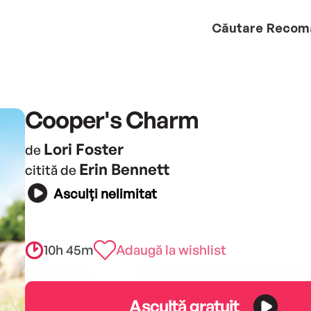
Căutare
Recom
Cooper's Charm
Lori Foster
de
Erin Bennett
citită de
Asculți nelimitat
10h 45m
Adaugă la wishlist
Ascultă gratuit