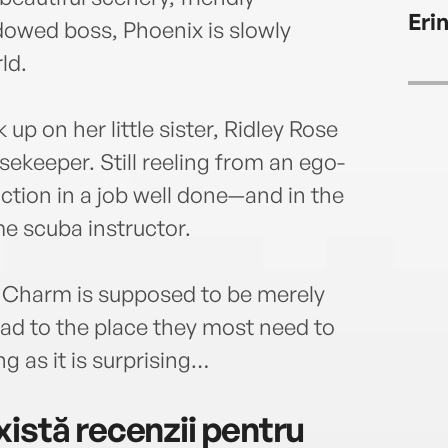
www.
Eri
dowed boss, Phoenix is slowly
ld.
p on her little sister, Ridley Rose
usekeeper. Still reeling from an ego-
action in a job well done—and in the
e scuba instructor.
s Charm is supposed to be merely
ead to the place they most need to
ng as it is surprising…
istă recenzii pentru