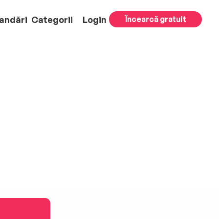
andări
Categorii
Login
Încearcă gratuit