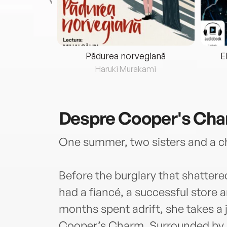
eria...
Pădurea norvegiană
E
ris
Haruki Murakami
Despre
Cooper's Ch
One summer, two sisters and a c
Before the burglary that shatter
had a fiancé, a successful store 
months spent adrift, she takes a j
Cooper’s Charm. Surrounded by be