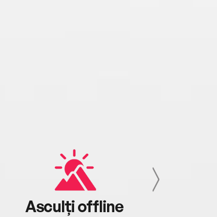
Asculți offline
Aj