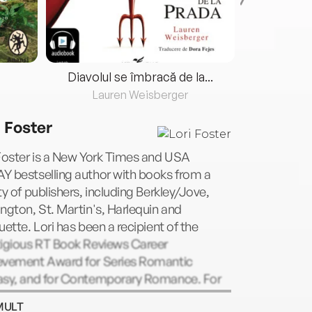
Diavolul se îmbracă de la...
Lauren Weisberger
Fre
i Foster
Foster is a New York Times and USA
Y bestselling author with books from a
ty of publishers, including Berkley/Jove,
ngton, St. Martin's, Harlequin and
uette. Lori has been a recipient of the
tigious RT Book Reviews Career
evement Award for Series Romantic
asy, and for Contemporary Romance. For
about Lori, visit her Web site at
MULT