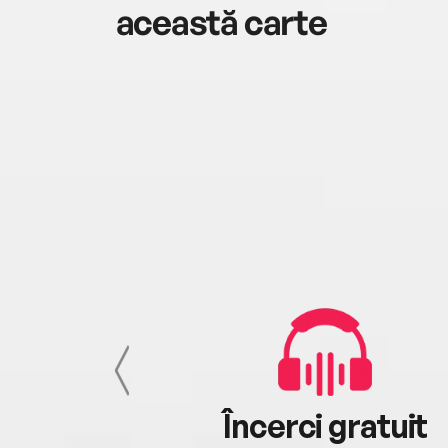
această carte
cu tine
Încerci gratuit