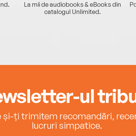
ând.
La mii de audiobooks & eBooks din
Po
catalogul Unlimited.
wsletter-ul tribu
e și-ți trimitem recomandări, recenz
lucruri simpatice.