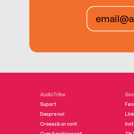
AudioTribe
Soc
Suport
Fac
Despre noi
Lin
Creează un cont
Ins
Cum funcționează
Tik