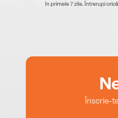
oriunde ești.
în primele 7 zile. Întrerupi oric
Ne
Înscrie-t