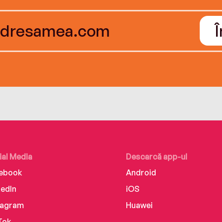
ial Media
Descarcă app-ul
ebook
Android
kedIn
iOS
tagram
Huawei
Tok