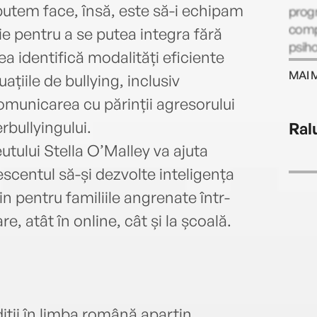
putem face, însă, este să-i echipam
progr
compo
e pentru a se putea integra fără
psiho
a identifică modalități eficiente
îndeo
MAI 
uațiile de bullying, inclusiv
mare 
le es
omunicarea cu părinții agresorului
Dubli
rbullyingului.
Ral
preze
tului Stella O’Malley va ajuta
ș­i c
parti
scentul să-și dezvolte inteligența
cărți
in pentru familiile angrenate într-
(„Cop
, atât în online, cât și la școală.
iții în limba română aparțin