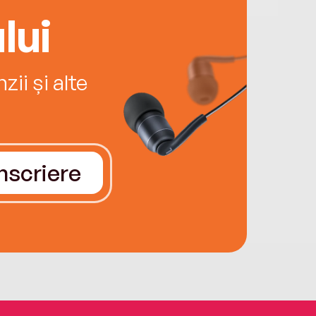
lui
ii și alte
Înscriere