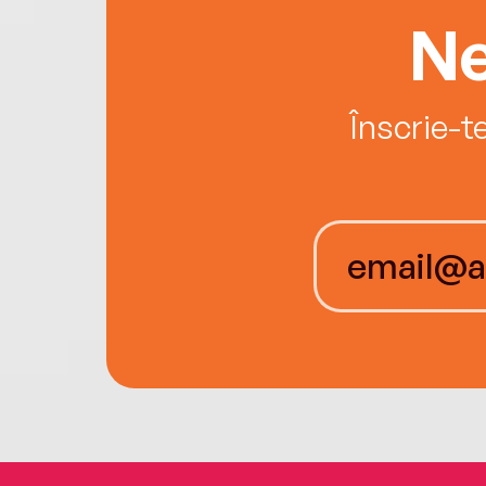
Ne
Înscrie-t