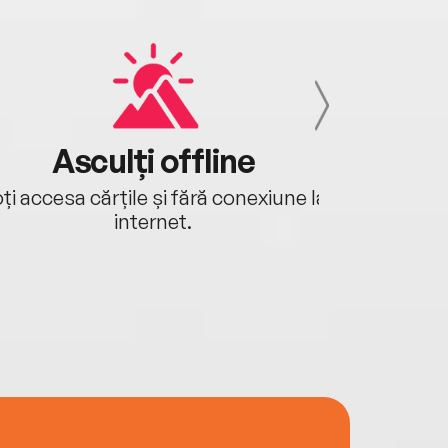
Asculți offline
Aj
ți accesa cărțile și fără conexiune la
Ascultă a
internet.