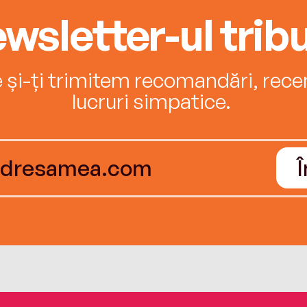
wsletter-ul tribu
e și-ți trimitem recomandări, recenz
lucruri simpatice.