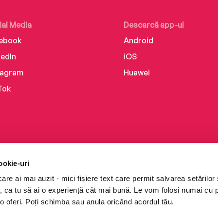
ial Media
Descarcă app-ul
ebook
Android
kedIn
iOS
tagram
Huawei
Tok
ookie-uri
re ai mai auzit - mici fișiere text care permit salvarea setărilor 
te, ca tu să ai o experiență cât mai bună. Le vom folosi numai cu
o oferi. Poți schimba sau anula oricând acordul tău.