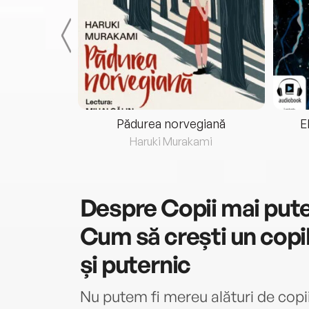
eria...
Pădurea norvegiană
E
ris
Haruki Murakami
Despre
Copii mai pute
Cum să crești un copil
și puternic
Nu putem fi mereu alături de copii