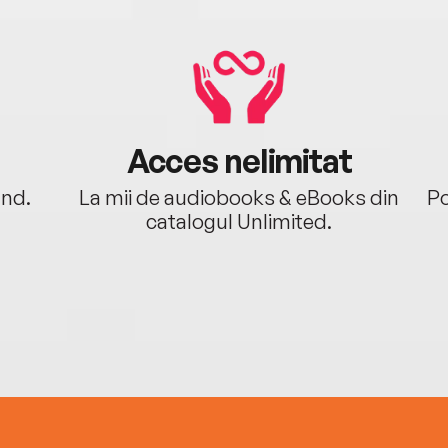
Acces nelimitat
ând.
La mii de audiobooks & eBooks din
Po
catalogul Unlimited.