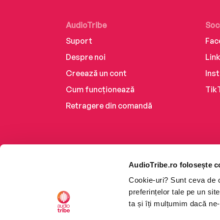
AudioTribe
Soc
Suport
Fac
Despre noi
Lin
Creează un cont
Ins
Cum funcționează
Tik
Retragere din comandă
AudioTribe.ro folosește c
Cookie-uri? Sunt ceva de ca
preferințelor tale pe un si
ta și îți mulțumim dacă ne-