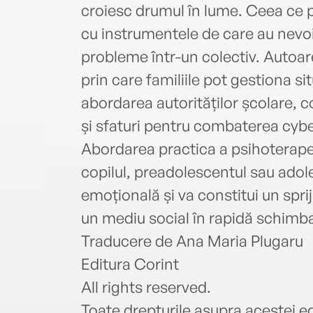
croiesc drumul în lume. Ceea ce 
cu instrumentele de care au nevoi
probleme într-un colectiv. Autoare
prin care familiile pot gestiona sit
abordarea autorităților școlare, c
și sfaturi pentru combaterea cybe
Abordarea practica a psihoterapeu
copilul, preadolescentul sau adole
emoțională și va constitui un sprij
un mediu social în rapidă schimbare
Traducere de Ana Maria Plugaru
Editura Corint
All rights reserved.
Toate drepturile asupra acestei ed