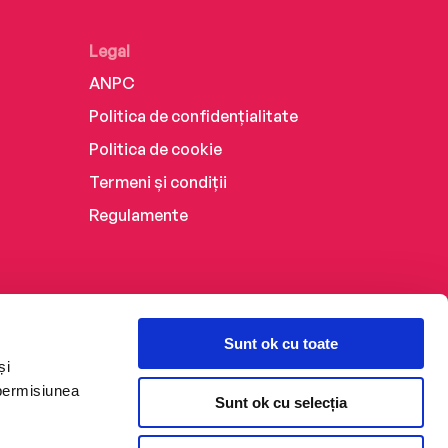
Legal
ANPC
Politica de confidențialitate
Politica de cookie
Termeni și condiții
Regulamente
Sunt ok cu toate
și
 permisiunea
Sunt ok cu selecția