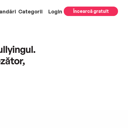
andări
Categorii
Login
Încearcă gratuit
llyingul.
zător,