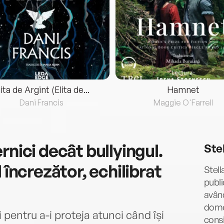
lita de Argint (Elita de...
Hamnet
Dani Francis
Maggie O'Farrell
rnici decât bullyingul.
Ste
 încrezător, echilibrat
Stell
publi
având
domen
 pentru a-i proteja atunci când își
consi