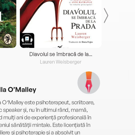
Diavolul se îmbracă de la...
Lauren Weisberger
Fre
lla O’Malley
a OʼMalley este psihoterapeut, scriitoare,
c speaker ș­i, nu în ultimul rând, mamă,
 mulți ani de experiență profesională în
iul sănătății mintale. Este licențiată în
liere ș­i psihoterapie ș­i a absolvit un