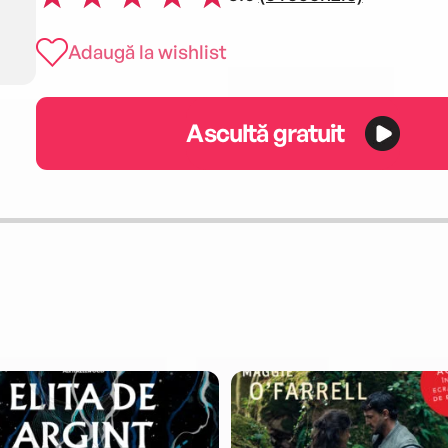
Adaugă la wishlist
Ascultă gratuit