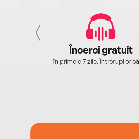
cu tine
Încerci gratuit
oriunde ești.
în primele 7 zile. Întrerupi oric