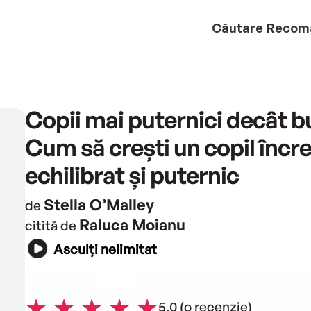
Căutare
Recom
Copii mai puternici decât bu
Cum să crești un copil încre
echilibrat și puternic
Stella O’Malley
de
Raluca Moianu
citită de
Asculți nelimitat
5.0
(o recenzie)