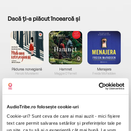
Dacă ți-a plăcut încearcă și
a...
Pădurea norvegiană
Hamnet
Menajera
I
Haruki Murakami
Maggie O'Farrell
Freida McFadden
AudioTribe.ro folosește cookie-uri
Cookie-uri? Sunt ceva de care ai mai auzit - mici fișiere
text care permit salvarea setărilor și preferințelor tale pe
Elita de Argint (Elita
Diavolul se îmbracă de
Migdală
de...
la...
Dani Francis
Lauren Weisberger
Sohn Won-pyung
un site, ca tu să ai o experiență cât mai bună. Le vom