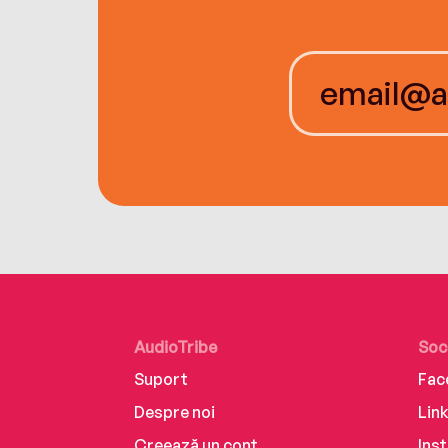
AudioTribe
Soc
Suport
Fac
Despre noi
Lin
Creează un cont
Ins