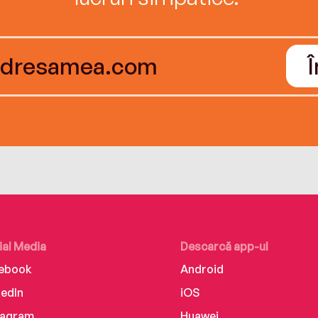
ial Media
Descarcă app-ul
ebook
Android
kedIn
iOS
tagram
Huawei