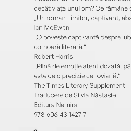
decât viața unui om? Ce rămâne d
„Un roman uimitor, captivant, abso
Ian McEwan
„O poveste captivantă despre iubi
comoară literară.“
Robert Harris
„Plină de emoție atent dozată, până
este de o precizie cehoviană.“
The Times Literary Supplement
Traducere de Silvia Năstasie
Editura Nemira
978-606-43-1427-7