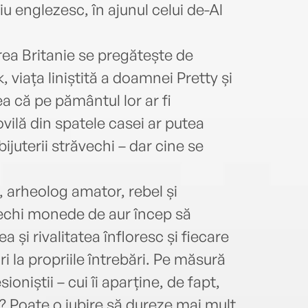
 englezesc, în ajunul celui de-Al
area Britanie se pregătește de
, viața liniștită a doamnei Pretty și
ea că pe pământul lor ar fi
ilă din spatele casei ar putea
juterii străvechi – dar cine se
 arheolog amator, rebel și
 vechi monede de aur încep să
ea și rivalitatea înfloresc și fiecare
i la propriile întrebări. Pe măsură
oniștii – cui îi aparține, de fapt,
 Poate o iubire să dureze mai mult