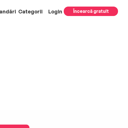
andări
Categorii
Login
Încearcă gratuit