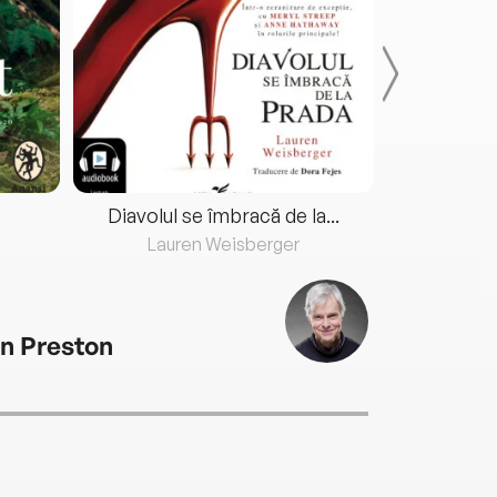
Diavolul se îmbracă de la...
Lauren Weisberger
Fre
n Preston