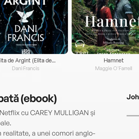
lita de Argint (Elita de...
Hamnet
Dani Francis
Maggie O'Farrell
pată (ebook)
Joh
i Netflix cu CAREY MULLIGAN și
ale.
 realitate, a unei comori anglo-