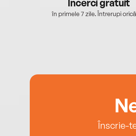
cu tine
Încerci gratuit
oriunde ești.
în primele 7 zile. Întrerupi oric
Ne
Înscrie-t