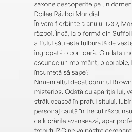
saxone descoperite pe un domeniu
Doilea Război Mondial
În vara fierbinte a anului 1939, M
război. Însă, la o fermă din Suffolk
a fiului său este tulburată de vest
îngropată o comoară. Ciudata mov
ascunde un mormânt, o corabie, bi
încumetă să sape?
Nimeni altul decât domnul Brown,
misterios. Odată cu apariția lui,
strălucească în praful sitului, iubir
personaj caută în trecut răspunsur
ce lucrările avansează, apar profesi
trecutul? Cine va păstra comoara?