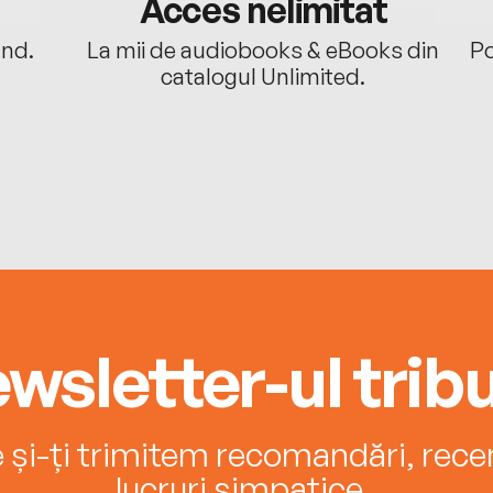
Acces nelimitat
ând.
La mii de audiobooks & eBooks din
Po
catalogul Unlimited.
wsletter-ul tribu
e și-ți trimitem recomandări, recenz
lucruri simpatice.