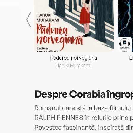
eria...
Pădurea norvegiană
E
ris
Haruki Murakami
Despre
Corabia îngro
Romanul care stă la baza filmulu
RALPH FIENNES în rolurile princip
Povestea fascinantă, inspirată din