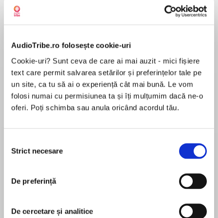
AudioTribe.ro folosește cookie-uri
Elita de Argint (Elita
Diavolul se îmbracă de
Migdală
de...
la...
Dani Francis
Lauren Weisberger
Sohn Won-pyung
Cookie-uri? Sunt ceva de care ai mai auzit - mici fișiere
text care permit salvarea setărilor și preferințelor tale pe
un site, ca tu să ai o experiență cât mai bună. Le vom
folosi numai cu permisiunea ta și îți mulțumim dacă ne-o
oferi. Poți schimba sau anula oricând acordul tău.
Despre
carte
MAI MULT
Selecția
În acest moment nu există recenzii
Strict necesare
consimțământului
pentru această carte
De preferință
De cercetare și analitice