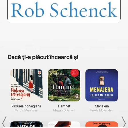
Dacă ți-a plăcut încearcă și
a...
Pădurea norvegiană
Hamnet
Menajera
I
Haruki Murakami
Maggie O'Farrell
Freida McFadden