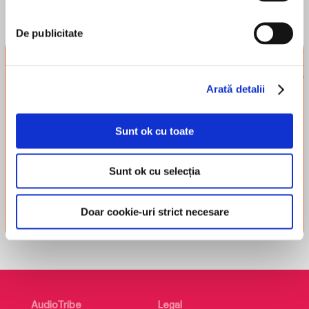
De publicitate
Newsletter-ul
tribului
Arată detalii
Înscrie-te și-ți trimitem
recomandări, recenzii și alte
Sunt ok cu toate
lucruri simpatice.
Sunt ok cu selecția
Înscriere
Doar cookie-uri strict necesare
AudioTribe
Legal