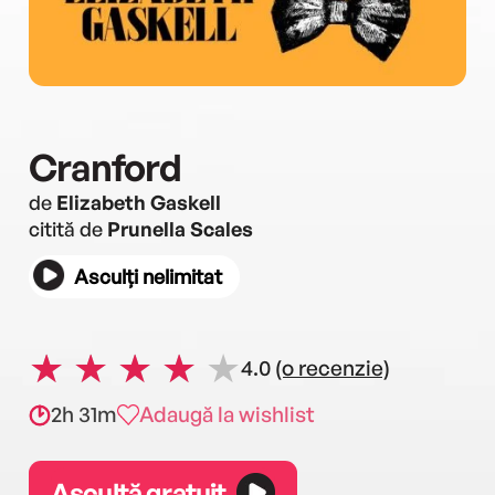
Cranford
de
Elizabeth Gaskell
citită de
Prunella Scales
Asculți nelimitat
4.0
(o recenzie)
2h 31m
Adaugă la wishlist
Ascultă gratuit