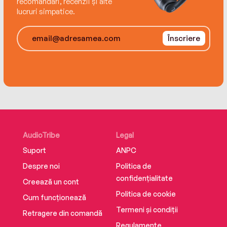
recomandări, recenzii și alte
lucruri simpatice.
Înscriere
AudioTribe
Legal
Suport
ANPC
Despre noi
Politica de
confidențialitate
Creează un cont
Politica de cookie
Cum funcționează
Termeni și condiții
Retragere din comandă
Regulamente