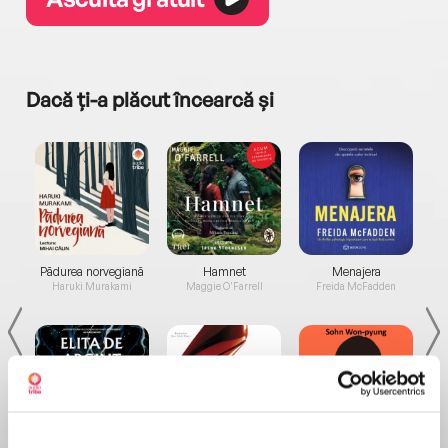
Dacă ți-a plăcut încearcă și
a...
Pădurea norvegiană
Hamnet
Menajera
I
Haruki Murakami
Maggie O'Farrell
Freida McFadden