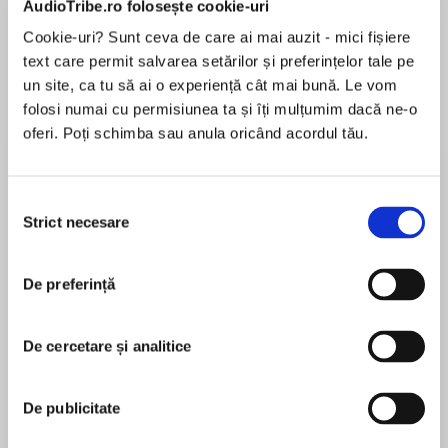
AudioTribe.ro folosește cookie-uri
Elita de Argint (Elita
Diavolul se îmbracă de
Migdală
de...
la...
Dani Francis
Lauren Weisberger
Sohn Won-pyung
Cookie-uri? Sunt ceva de care ai mai auzit - mici fișiere
text care permit salvarea setărilor și preferințelor tale pe
un site, ca tu să ai o experiență cât mai bună. Le vom
folosi numai cu permisiunea ta și îți mulțumim dacă ne-o
Despre
carte
oferi. Poți schimba sau anula oricând acordul tău.
William Collins Books and Decca Records are
proud to present ARGO Classics, a historic
Selecția
catalogue of classic fiction read by some of the
Strict necesare
consimțământului
world’s most renowned voices. Originally
released as vinyl records, these expertly
De preferință
MAI MULT
abridged and remastered stories are now
În acest moment nu există recenzii
available to download for the first time.
pentru această carte
De cercetare și analitice
In rural England, a female-dominated
Elizabeth Gaskell
community runs on social customs and gossip.
De publicitate
At its heart are spinster sisters Miss Matty and
Elizabeth Gaskell (1810–1865) was a British novelist
Miss Deborah, who must withstand the
and short-story writer. Her works were Victorian