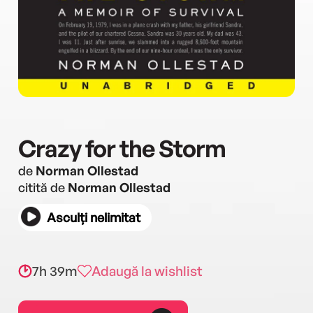
Crazy for the Storm
de
Norman Ollestad
citită de
Norman Ollestad
Asculți nelimitat
7h 39m
Adaugă la wishlist