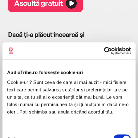
Ascultă gratuit
Dacă ți-a plăcut încearcă și
AudioTribe.ro folosește cookie-uri
Cookie-uri? Sunt ceva de care ai mai auzit - mici fișiere
a...
Pădurea norvegiană
Hamnet
Menajera
I
text care permit salvarea setărilor și preferințelor tale pe
Haruki Murakami
Maggie O'Farrell
Freida McFadden
un site, ca tu să ai o experiență cât mai bună. Le vom
folosi numai cu permisiunea ta și îți mulțumim dacă ne-o
oferi. Poți schimba sau anula oricând acordul tău.
Selecția