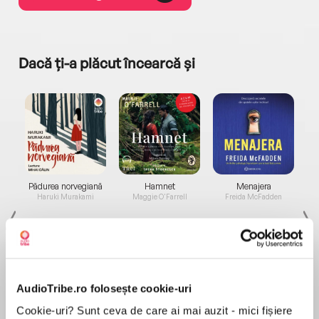
Dacă ți-a plăcut încearcă și
a...
Pădurea norvegiană
Hamnet
Menajera
I
Haruki Murakami
Maggie O'Farrell
Freida McFadden
AudioTribe.ro folosește cookie-uri
Cookie-uri? Sunt ceva de care ai mai auzit - mici fișiere
Elita de Argint (Elita
Diavolul se îmbracă de
Migdală