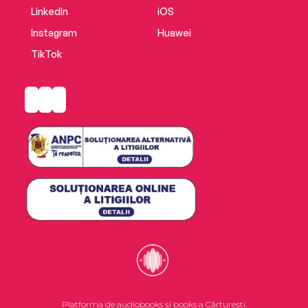
LinkedIn
iOS
Instagram
Huawei
TikTok
Platforma de audiobooks și books a Cărturești.