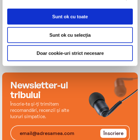
winning film starring Jeff Bridges, and Shavetail,
among other books. He grew up in southern
Sunt ok cu toate
Arizona and now lives in Rhode Island with his
MAI MULT
wife.
Sunt ok cu selecția
Doar cookie-uri strict necesare
Newsletter-ul
tribului
Înscrie-te și-ți trimitem
recomandări, recenzii și alte
lucruri simpatice.
Înscriere