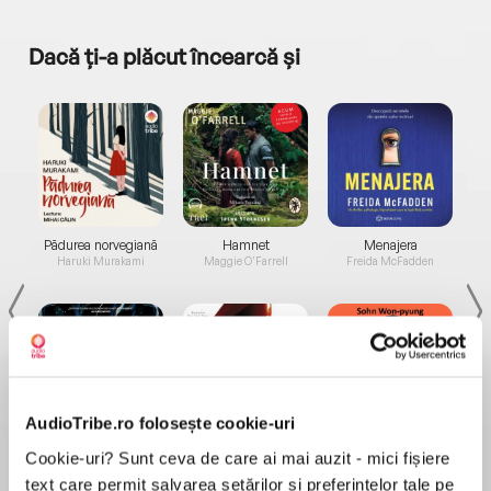
Dacă ți-a plăcut încearcă și
a...
Pădurea norvegiană
Hamnet
Menajera
I
Haruki Murakami
Maggie O'Farrell
Freida McFadden
AudioTribe.ro folosește cookie-uri
Elita de Argint (Elita
Diavolul se îmbracă de
Migdală
Cookie-uri? Sunt ceva de care ai mai auzit - mici fișiere
de...
la...
Dani Francis
Lauren Weisberger
Sohn Won-pyung
text care permit salvarea setărilor și preferințelor tale pe