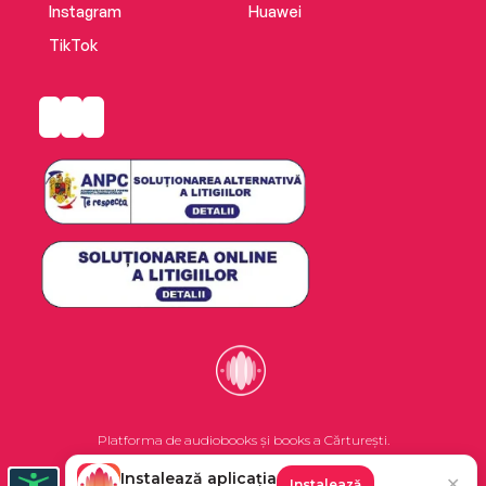
Instagram
Huawei
TikTok
Platforma de audiobooks și books a Cărturești.
Instalează aplicația
✕
Instalează