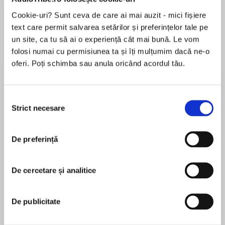
de...
la...
Dani Francis
Lauren Weisberger
Sohn Won-pyung
Cookie-uri? Sunt ceva de care ai mai auzit - mici fișiere
text care permit salvarea setărilor și preferințelor tale pe
un site, ca tu să ai o experiență cât mai bună. Le vom
folosi numai cu permisiunea ta și îți mulțumim dacă ne-o
Despre
carte
oferi. Poți schimba sau anula oricând acordul tău.
Princess MononokemeetsHow to Train Your
Dragonin this magical middle grade adventure
Selecția
from Cindy Lin, author ofThe Twelve, featuring a
Strict necesare
consimțământului
blend of East and Southeast Asian folklore and
mythical creatures, and starring a boy with a
MAI MULT
hero’s destiny.
De preferință
În acest moment nu există recenzii
pentru această carte
Prince Jin is running out of time.
De cercetare și analitice
Cindy Lin
Hemustfind a monster companion before his
thirteenth birthday or lose the throne
De publicitate
A former journalist with degrees from the
completely.
University of Pennsylvania and Columbia