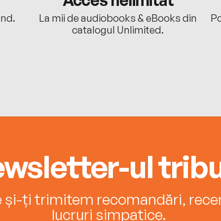
Acces nelimitat
ând.
La mii de audiobooks & eBooks din
Po
catalogul Unlimited.
wsletter-ul tribu
e și-ți trimitem recomandări, recenz
lucruri simpatice.