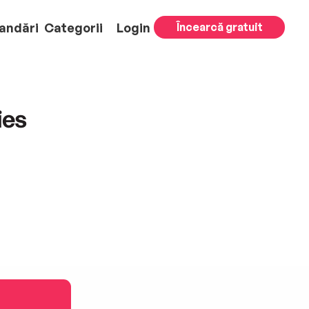
andări
Categorii
Login
Încearcă gratuit
ies