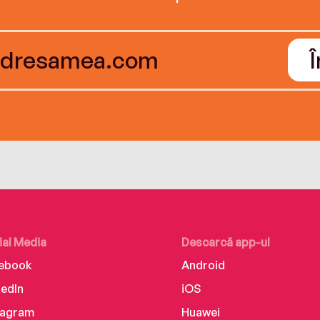
ial Media
Descarcă app-ul
ebook
Android
kedIn
iOS
tagram
Huawei