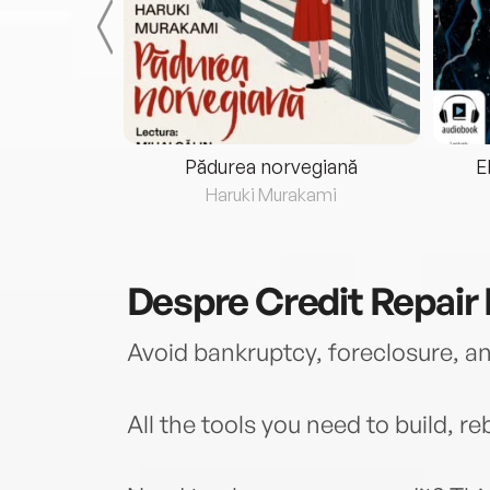
eria...
Pădurea norvegiană
E
ris
Haruki Murakami
Despre
Credit Repair
Avoid bankruptcy, foreclosure, an
All the tools you need to build, re