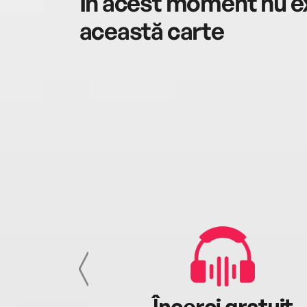
În acest moment nu ex
această carte