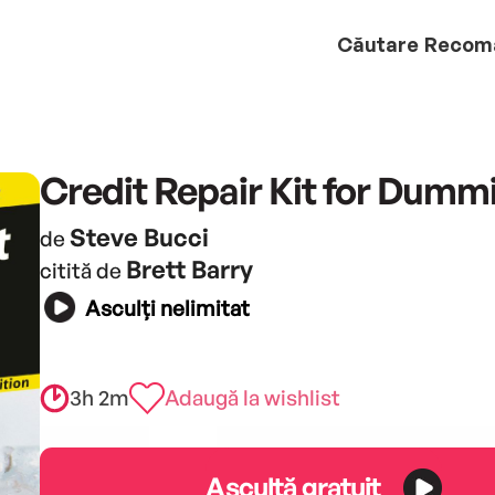
Căutare
Recom
Credit Repair Kit for Dumm
Steve Bucci
de
Brett Barry
citită de
Asculți nelimitat
3h 2m
Adaugă la wishlist
Ascultă gratuit