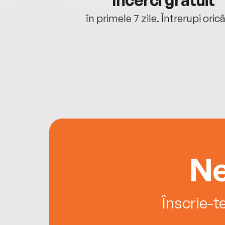
cu tine
Încerci gratuit
oriunde ești.
în primele 7 zile. Întrerupi oric
Ne
Înscrie-t