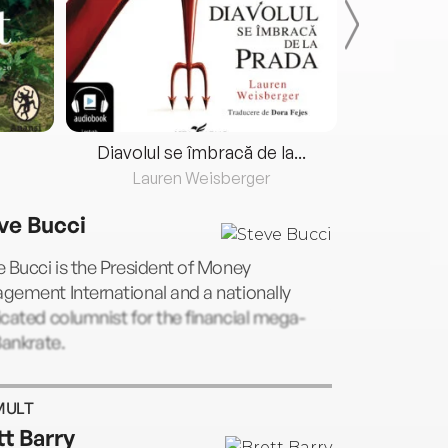
Diavolul se îmbracă de la...
Lauren Weisberger
Fre
ve Bucci
 Bucci is the President of Money
gement International and a nationally
cated columnist for the financial mega-
Bankrate.
MULT
tt Barry