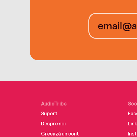
AudioTribe
Soc
Suport
Fac
Despre noi
Lin
Creează un cont
Ins