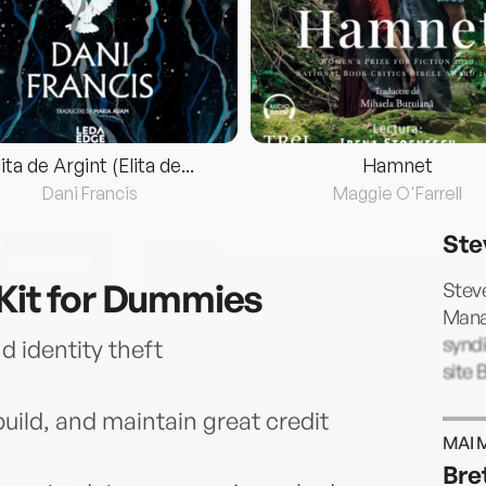
lita de Argint (Elita de...
Hamnet
Dani Francis
Maggie O'Farrell
Ste
 Kit for Dummies
Steve
Mana
syndi
d identity theft
site 
build, and maintain great credit
MAI 
Bre