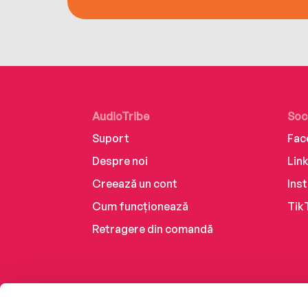
AudioTribe
Soc
Suport
Fac
Despre noi
Lin
Creează un cont
Ins
Cum funcționează
Tik
Retragere din comandă