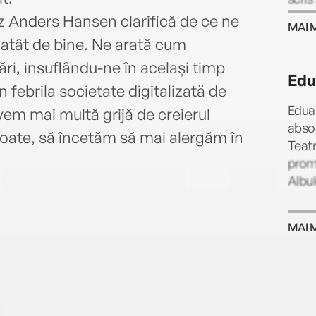
Din h
ez Anders Hansen clarifică de ce ne
MAI 
suede
atât de bine. Ne arată cum
cărți
ări, insuflându-ne în același timp
Premi
Edu
prom
 febrila societate digitalizată de
Eduar
avem mai multă grijă de creierul
absol
 poate, să încetăm să mai alergăm în
Teatr
promo
Albu
MAI 