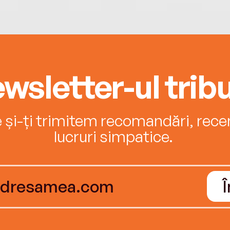
wsletter-ul tribu
e și-ți trimitem recomandări, recenz
lucruri simpatice.