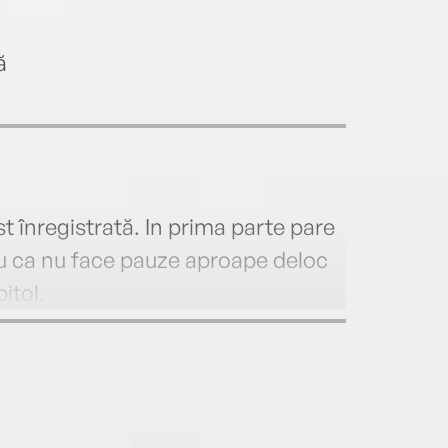
ă
t înregistrată. In prima parte pare
ru ca nu face pauze aproape deloc
itol.