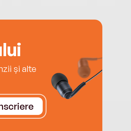
lui
ii și alte
Înscriere