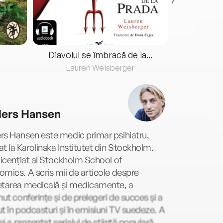
Diavolul se îmbracă de la...
Lauren Weisberger
Fre
ers Hansen
rs Hansen este medic primar psihiatru,
t la Karolinska Institutet din Stockholm.
licențiat al Stockholm School of
mics. A scris mii de articole despre
etarea medicală și medicamente, a
nut conferințe și de prelegeri de succes și a
t în podcasturi și în emisiuni TV suedeze. A
 și a prezentat serialul de știință populară