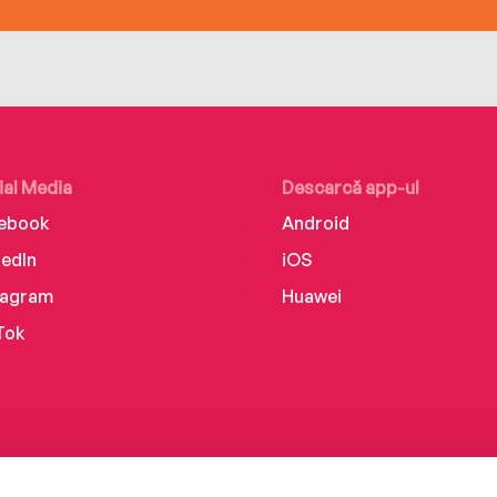
ial Media
Descarcă app-ul
ebook
Android
kedIn
iOS
tagram
Huawei
Tok