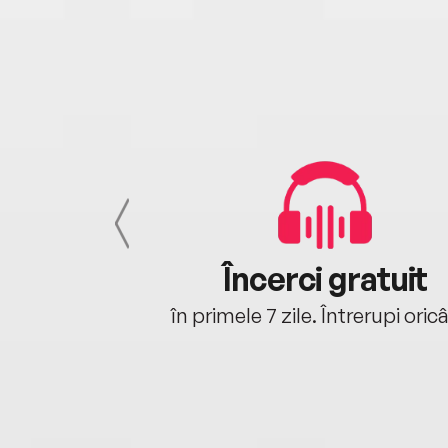
cu tine
Încerci gratuit
oriunde ești.
în primele 7 zile. Întrerupi oric