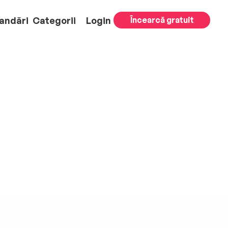
andări
Categorii
Login
Încearcă gratuit