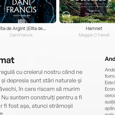
lita de Argint (Elita de...
Hamnet
Dani Francis
Maggie O'Farrell
imat
And
Ande
regulă cu creierul nostru când ne
forma
și depresia sunt stări naturale și
Este 
ăvechi, în care riscam să murim
Econo
cerc
. Nu suntem construiți pentru a fi
susți
ar fi fost așa, atunci strămoșii
apăru
t.
scris