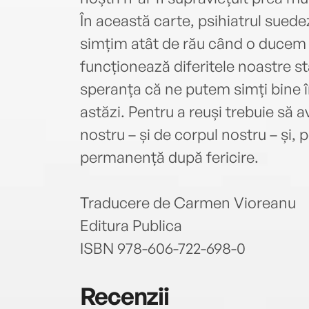
În această carte, psihiatrul sued
simțim atât de rău când o ducem 
funcționează diferitele noastre st
speranța că ne putem simți bine în
astăzi. Pentru a reuși trebuie să 
nostru – și de corpul nostru – și,
permanență după fericire.
Traducere de Carmen Vioreanu
Editura Publica
ISBN 978-606-722-698-0
Recenzii