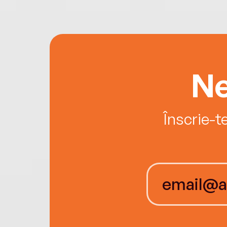
Ne
Înscrie-t