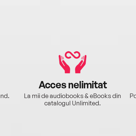
Acces nelimitat
ând.
La mii de audiobooks & eBooks din
Po
catalogul Unlimited.