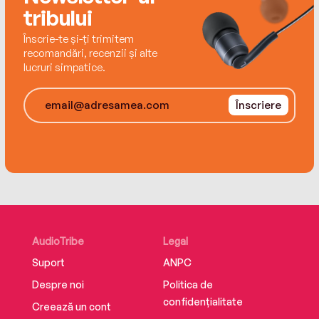
@ Magga Books. Toate drepturile rezervate
tribului
ISBN 978-606-95818-7-2
Înscrie-te și-ți trimitem
recomandări, recenzii și alte
lucruri simpatice.
Înscriere
AudioTribe
Legal
Suport
ANPC
Despre noi
Politica de
confidențialitate
Creează un cont