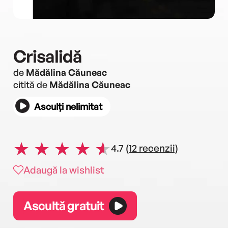
Crisalidă
de
Mădălina Căuneac
citită de
Mădălina Căuneac
Asculți nelimitat
4.7
(12 recenzii)
Adaugă la wishlist
Ascultă gratuit