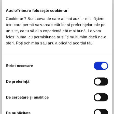
AudioTribe.ro folosește cookie-uri
Cookie-uri? Sunt ceva de care ai mai auzit - mici fișiere
Despre
carte
text care permit salvarea setărilor și preferințelor tale pe
un site, ca tu să ai o experiență cât mai bună. Le vom
„Mantre ale devoalării. Dinspre hiperrealismul
folosi numai cu permisiunea ta și îți mulțumim dacă ne-o
copilăriei înspre confruntarea și acceptarea
oferi. Poți schimba sau anula oricând acordul tău.
sinelui. Vocea caldă și înfundată care te
conduce înapoi la mal. Gândirea magică și
liniștea minții, o acuitate senzorială de copil,
Selecția
MAI MULT
izvorând toate din spatele tonului confesiv.
Strict necesare
consimțământului
Recenzii
Incantaţii pentru bogăţia şi forţa feminină ce va
să vină. Goa trance self-help. Și dragostea.
Doamne, ce versuri frumoase despre dragoste,
De preferință
Atât de frumos e volumul acesta de poezii încât
din interiorul dragostei! Cartea Mădălinei aduce
chiar voi merge să dau bănuții pe el încât să-l
unul dintre cele mai pozitive vibe-uri în poezia
De cercetare și analitice
am în biblioteca mea. Aș mai citi și asculta
ultimilor ani.” – Andrei Dósa
Mădălina Căuneac.
„Crisalidă este «tabloul ăsta numit viață» în
De publicitate