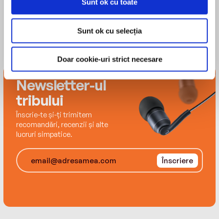
Sunt ok cu toate
Sunt ok cu selecția
Doar cookie-uri strict necesare
Newsletter-ul
tribului
Înscrie-te și-ți trimitem
recomandări, recenzii și alte
lucruri simpatice.
Înscriere