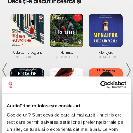
Dacă ți-a plăcut încearcă și
a...
Pădurea norvegiană
Hamnet
Menajera
I
Haruki Murakami
Maggie O'Farrell
Freida McFadden
AudioTribe.ro folosește cookie-uri
Elita de Argint (Elita
Diavolul se îmbracă de
Migdală
de...
la...
Dani Francis
Lauren Weisberger
Sohn Won-pyung
Cookie-uri? Sunt ceva de care ai mai auzit - mici fișiere
text care permit salvarea setărilor și preferințelor tale pe
un site, ca tu să ai o experiență cât mai bună. Le vom