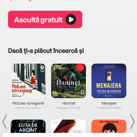
Ascultă gratuit
Dacă ți-a plăcut încearcă și
a...
Pădurea norvegiană
Hamnet
Menajera
I
Haruki Murakami
Maggie O'Farrell
Freida McFadden