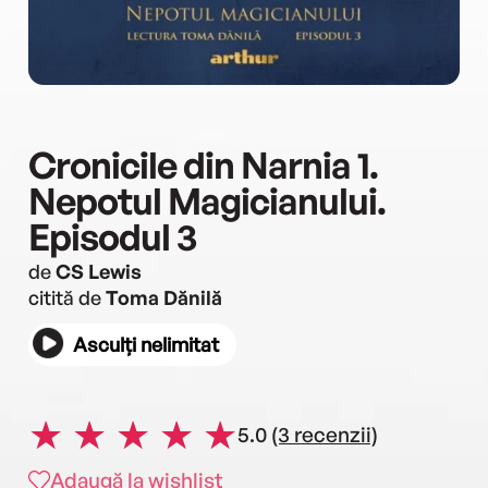
Cronicile din Narnia 1.
Nepotul Magicianului.
Episodul 3
de
CS Lewis
citită de
Toma Dănilă
Asculți nelimitat
5.0
(3 recenzii)
Adaugă la wishlist