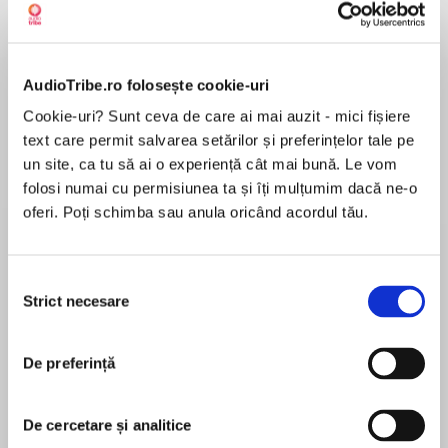
Elita de Argint (Elita
Diavolul se îmbracă de
Migdală
AudioTribe.ro folosește cookie-uri
de...
la...
Dani Francis
Lauren Weisberger
Sohn Won-pyung
Cookie-uri? Sunt ceva de care ai mai auzit - mici fișiere
text care permit salvarea setărilor și preferințelor tale pe
un site, ca tu să ai o experiență cât mai bună. Le vom
folosi numai cu permisiunea ta și îți mulțumim dacă ne-o
Despre
carte
oferi. Poți schimba sau anula oricând acordul tău.
Ce ai face dacă într-o zi cineva ţi-ar oferi un inel
fermecat, să călătoreşti cu el în alte lumi – lumi
Selecția
fantastice, care nici nu ştiai că există?
Strict necesare
consimțământului
Digory Kirke şi Polly Plummer nici nu ajung să se
cunoască bine când, pe neaşteptate, pornesc
MAI MULT
în cea mai spectaculoasă aventură a vieţii lor.
De preferință
În acest moment nu există recenzii
Obligaţi de unchiul Andrew să ia parte la
pentru această carte
experimentul lui magic, cei doi copii rătăcesc pe
De cercetare și analitice
tărâmuri dintre cele mai stranii, stăpânite de