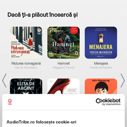
Dacă ți-a plăcut încearcă și
a...
Pădurea norvegiană
Hamnet
Menajera
I
Haruki Murakami
Maggie O'Farrell
Freida McFadden
Elita de Argint (Elita
Diavolul se îmbracă de
Migdală
de...
la...
Dani Francis
Lauren Weisberger
Sohn Won-pyung
AudioTribe.ro folosește cookie-uri