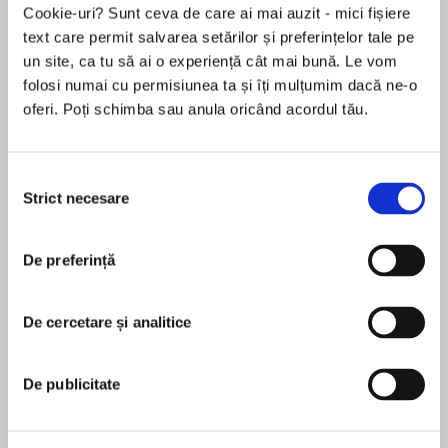
Cookie-uri? Sunt ceva de care ai mai auzit - mici fișiere
text care permit salvarea setărilor și preferințelor tale pe
un site, ca tu să ai o experiență cât mai bună. Le vom
Despre
carte
folosi numai cu permisiunea ta și îți mulțumim dacă ne-o
oferi. Poți schimba sau anula oricând acordul tău.
In the race to save one of their own, Sigma
Force must wrestle with the deepest spiritual
mysteries of mankind in this mind-expanding
Selecția
adventure from the #1 New York Times
Strict necesare
consimțământului
bestselling author, told with his trademark
MAI MULT
blend of cutting edge science, historical
De preferință
În acest moment nu există recenzii
mystery, and pulse-pounding action.
pentru această carte
Arriving home on Christmas Eve, Commander
De cercetare și analitice
James Rollins
Gray Pierce discovers his house ransacked, his
pregnant lover missing, and his best friend’s
James Rollinsis the #1New York Timesbestselling
De publicitate
wife, Kat, unconscious on the kitchen floor. With
author of international thrillers that have been
no shred of evidence to follow, his one hope to
translated into more than forty languages. His
find the woman he loves and his unborn child is