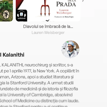
Diavolul se îmbracă de la...
Lauren Weisberger
Fre
l Kalanithi
KALANITHI, neurochirurg și scriitor, s-a
t pe 1 aprilie 1977, la New York. A copilărit în
man, Arizona, apoi a studiat literatura și
gia la Stanford University. A urmat studii
undate de medicină și de istoria și filozofia
ței la University of Cambridge, absolvind
School of Medicine cu distincția cum laude.
ntors la Stanford pentru a-și continua