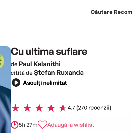
Căutare
Recom
Cu ultima suflare
Paul Kalanithi
de
Ștefan Ruxanda
citită de
Asculți nelimitat
4.7
(270 recenzii)
5h 27m
Adaugă la wishlist