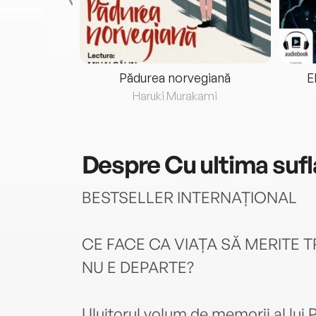
eria...
Pădurea norvegiană
E
ris
Haruki Murakami
Despre
Cu ultima sufl
BESTSELLER INTERNAȚIONAL
CE FACE CA VIAȚA SĂ MERITE 
NU E DEPARTE?
Uluitorul volum de memorii al lui 