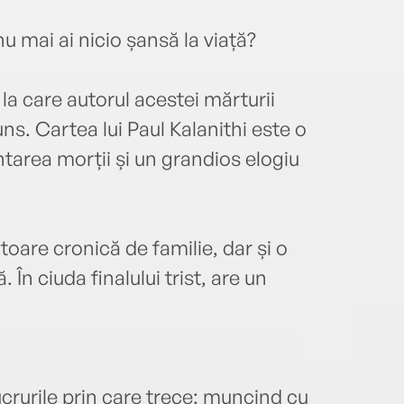
direc
au în
 mai ai nicio șansă la viață?
comp
(redn
 la care autorul acestei mărturii
produ
marke
. Cartea lui Paul Kalanithi este o
bucu
tarea morții și un grandios elogiu
la fa
la „a
toare cronică de familie, dar și o
 În ciuda finalului trist, are un
crurile prin care trece: muncind cu