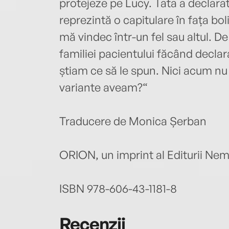
protejeze pe Lucy. Tata a declarat
reprezintă o capitulare în fața bol
mă vindec într-un fel sau altul. D
familiei pacientului făcând decla
știam ce să le spun. Nici acum nu 
variante aveam?“
Traducere de Monica Șerban
ORION, un imprint al Editurii Nem
ISBN 978-606-43-1181-8
Recenzii