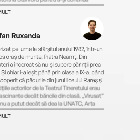
ențiatul în neurochirurgie și studiile
MULT
octorale în neuroștiințe, obținând cea mai
ă distincție a Academiei Americane de
chirurgie. În anul 2013 a fost diagnosticat
fan Ruxanda
boală terminală, despre care a scris în New
Times și Washington Post. În 2014 și-a
rizat pe lume la sfârșitul anului 1982, într-un
iat rezidențiatul. A murit în martie 2015, în
os oraș de munte, Piatra Neamț. Din
ce lucra la această carte, care a fost
teri a încercat să nu-și supere părinții prea
cată de către soția lui, Lucy.
 Și chiar i-a ieșit până prin clasa a IX-a, când
coperit că pădurile din jurul liceului Rareș și
ițiile actorilor de la Teatrul Tineretului erau
ascinante decât băncile din clasă. „Virusat”
, nu a putut decât să dea la UNATC, Arta
ului. Din 2005, adică de când a terminat
MULT
tatea, se dă în spectacole prin București și
țară. Le este foarte recunoscător maeștrilor
l-au format, colegilor care l-au suportat,