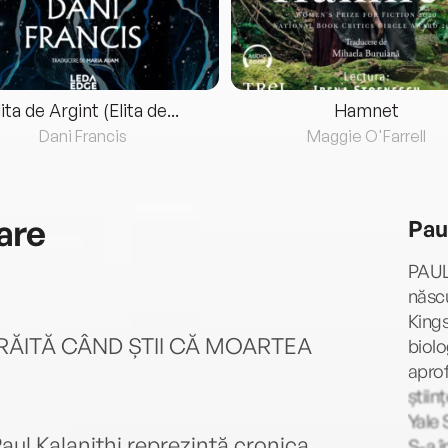
lita de Argint (Elita de...
Hamnet
Dani Francis
Maggie O'Farrell
are
Pau
PAUL 
născu
Kings
TRĂITĂ CÂND ȘTII CĂ MOARTEA
biolo
aprof
știin
Yale 
Paul Kalanithi reprezintă cronica
S-a î