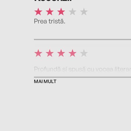
Prea tristă.
Profundă și spusă cu vocea literar
MAI MULT