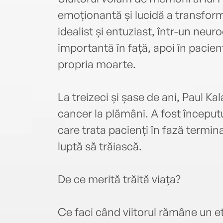
emoționantă și lucidă a transform
idealist și entuziast, într-un neur
importantă în față, apoi în pacient
propria moarte.
La treizeci și șase de ani, Paul Ka
cancer la plămâni. A fost început
care trata pacienți în fază termin
luptă să trăiască.
De ce merită trăită viața?
Ce faci când viitorul rămâne un e