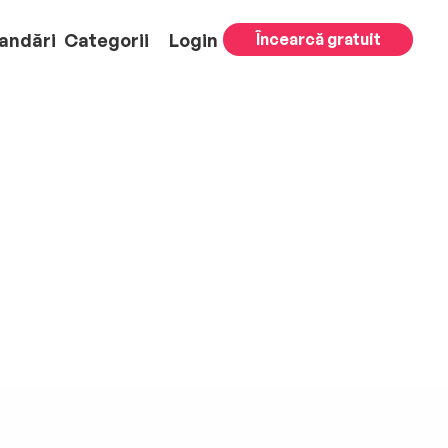
andări
Categorii
Login
Încearcă gratuit