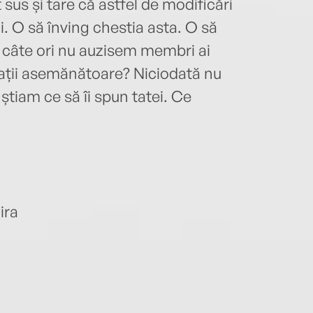
 sus și tare că astfel de modificări
ii. O să înving chestia asta. O să
e câte ori nu auzisem membri ai
rații asemănătoare? Niciodată nu
știam ce să îi spun tatei. Ce
ira