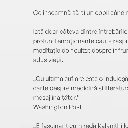
Ce înseamnă să ai un copil când nu
Iată doar câteva dintre întrebările
profund emoționante caută răspuns
meditație de neuitat despre înfrun
adus vieții.
„Cu ultima suflare este o înduioșă
carte despre medicină și literatură.
mesaj înălțător.“
Washington Post
„E fascinant cum redă Kalanithi lu