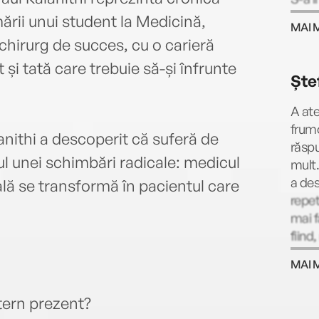
rezid
ării unui student la Medicină,
MAI 
postd
ochirurg de succes, cu o carieră
înalt
 și tată care trebuie să-și înfrunte
Neuro
Ște
cu o 
York 
A ate
înche
frum
lanithi a descoperit că suferă de
timp 
răspu
publi
ul unei schimbări radicale: medicul
mult.
a des
ală se transformă în pacientul care
repet
mai f
fiind
Actor
MAI 
facul
prin 
tern prezent?
care 