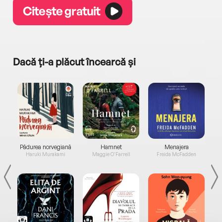
Citește gratuit
Dacă ți-a plăcut încearcă și
a...
Pădurea norvegiană
Hamnet
Menajera
I
Haruki Murakami
Maggie O'Farrell
Freida McFadden