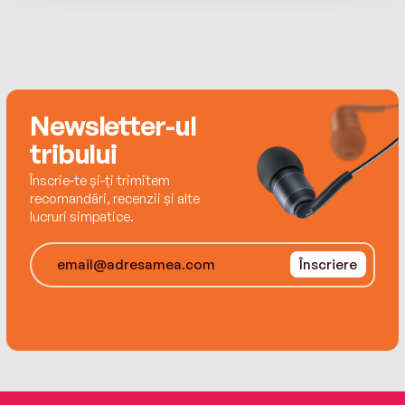
Royal Society Young's People's Book Prize. Alex
are o pasiune pentru benzile desenate și romanele
grafice, despre care vorbește cu pasiune la
festivaluri de literatură.
Newsletter-ul
tribului
Înscrie-te și-ți trimitem
recomandări, recenzii și alte
lucruri simpatice.
Înscriere