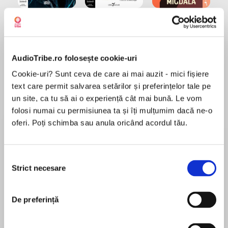
Elita de Argint (Elita
Diavolul se îmbracă de
Migdală
de...
la...
Dani Francis
Lauren Weisberger
Sohn Won-pyung
AudioTribe.ro folosește cookie-uri
Cookie-uri? Sunt ceva de care ai mai auzit - mici fișiere
Despre
carte
text care permit salvarea setărilor și preferințelor tale pe
un site, ca tu să ai o experiență cât mai bună. Le vom
Ți s‑a schimbat vocea? Dintr‑odată a început
folosi numai cu permisiunea ta și îți mulțumim dacă ne-o
să‑ți crească păr peste tot? Hormonii ți-au
oferi. Poți schimba sau anula oricând acordul tău.
luat‑o razna și nu știi cum să-i ții sub control?
Sentimentele, sexualitatea, relațiile,
despărțirile, prieteniile, examenele, mâncatul
Selecția
MAI MULT
sănătos, bărbieritul, sportul, stresul,
Strict necesare
consimțământului
În acest moment nu există recenzii
responsabilitățile, drogurile, alcoolul,
pentru această carte
contracepția, rețelele de socializare – o mulțime
de necunoscute care-ți dau bătăi de cap? Nu‑ți
De preferință
face griji, totul va fi OK! Cartea de față, acum în
ediție revizuită și adăugită, a fost scrisă special