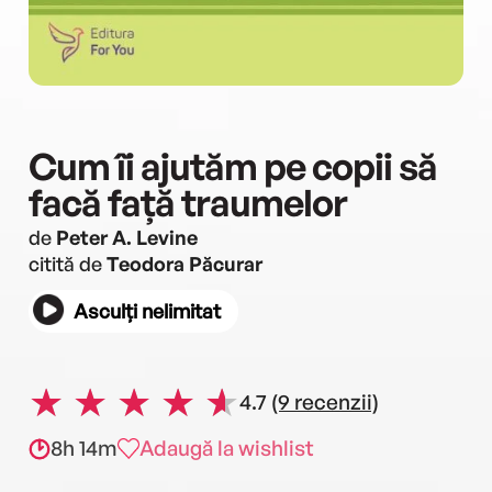
Cum îi ajutăm pe copii să
facă față traumelor
de
Peter A. Levine
citită de
Teodora Păcurar
Asculți nelimitat
4.7
(9 recenzii)
8h 14m
Adaugă la wishlist