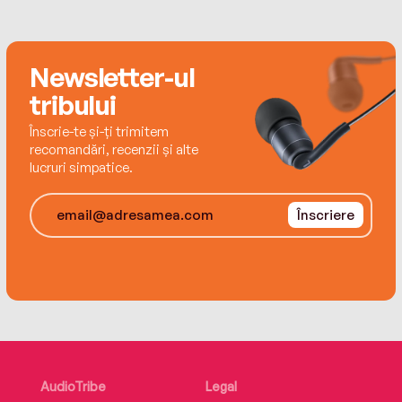
Newsletter-ul
tribului
Înscrie-te și-ți trimitem
recomandări, recenzii și alte
lucruri simpatice.
Înscriere
AudioTribe
Legal