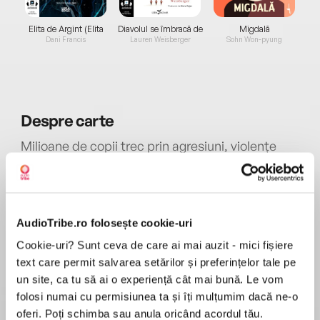
Elita de Argint (Elita
Diavolul se îmbracă de
Migdală
de...
la...
Dani Francis
Lauren Weisberger
Sohn Won-pyung
Despre
carte
Milioane de copii trec prin agresiuni, violențe
(reale ori din mass-media), abuzuri sau
molestări sexuale. Mulți alții sunt traumatizați
de situații „obișnuite“: proceduri medicale
îngrozitoare, accidente, pierderi și divorțuri.
AudioTribe.ro folosește cookie-uri
MAI MULT
Cartea „Cum îi ajutăm pe copii să facă față
Recenzii
Cookie-uri? Sunt ceva de care ai mai auzit - mici fișiere
traumelor” le aruncă un colac de salvare
text care permit salvarea setărilor și preferințelor tale pe
părinților care se întreabă cum să-și ajute copiii
un site, ca tu să ai o experiență cât mai bună. Le vom
tulburați de situații problematice.
Plină de explicații utile
folosi numai cu permisiunea ta și îți mulțumim dacă ne-o
Această carte revoluționară simplifică un
oferi. Poți schimba sau anula oricând acordul tău.
subiect complex și adeseori mistificat, dându-le