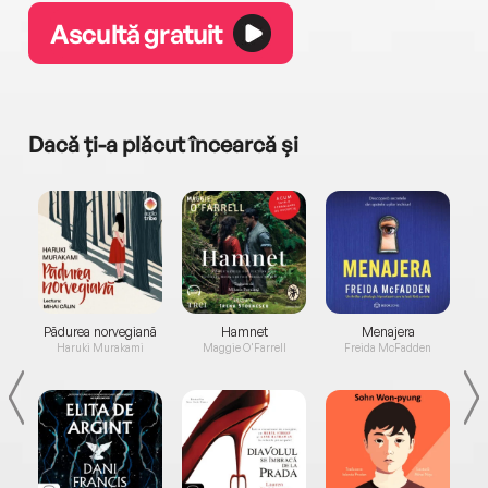
Ascultă gratuit
Dacă ți-a plăcut încearcă și
a...
Pădurea norvegiană
Hamnet
Menajera
I
Haruki Murakami
Maggie O'Farrell
Freida McFadden