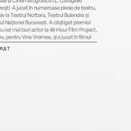
ală și Cinematografică I.L. Caragiale
ești. A jucat în numeroase piese de teatru,
siv la Teatrul Nottara, Teatrul Bulandra și
ul Național București. A câștigat premiul
u cel mai bun actor la 48 Hour Film Project,
v, pentru Vine Vremea, și a jucat în filmul
God wants, God gets, God help us all în
MULT
 lui Mihai Pârcălabu, film selectat la
valul de la Cannes, secțiunea Short Corner
15.