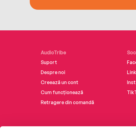
AudioTribe
Soc
Suport
Fac
Despre noi
Lin
Creează un cont
Ins
Cum funcționează
Tik
Retragere din comandă