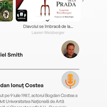
Diavolul se îmbracă de la...
Lauren Weisberger
Fre
iel Smith
dan Ionuț Costea
t pe 9 iulie 1987, actorul Bogdan Costea a
vit Universitatea Națională de Artă