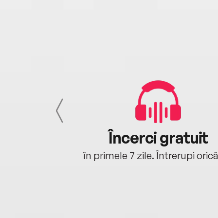
cu tine
Încerci gratuit
oriunde ești.
în primele 7 zile. Întrerupi oric