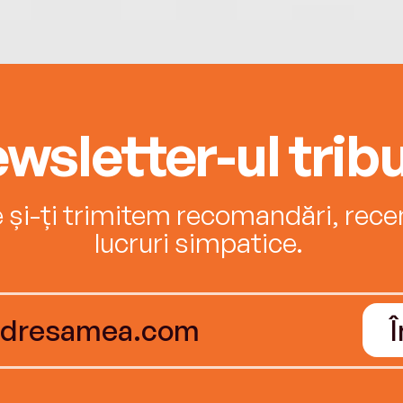
wsletter-ul tribu
e și-ți trimitem recomandări, recenz
lucruri simpatice.