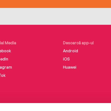
ial Media
Descarcă app-ul
ebook
Android
kedIn
iOS
tagram
Huawei
Tok