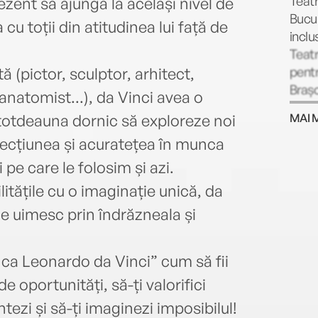
Teatr
ezent să ajungă la același nivel de
Bucur
cu toții din atitudinea lui față de
inclu
Teatr
pentr
 (pictor, sculptor, arhitect,
Brașo
anatomist...), da Vinci avea o
What 
ntotdeauna dornic să exploreze noi
MAI 
regia
fecțiunea și acuratețea în munca
Festi
în 20
pe care le folosim și azi.
itățile cu o imaginație unică, da
ne uimesc prin îndrăzneala și
ca Leonardo da Vinci” cum să fii
e oportunități, să-ți valorifici
tezi și să-ți imaginezi imposibilul!