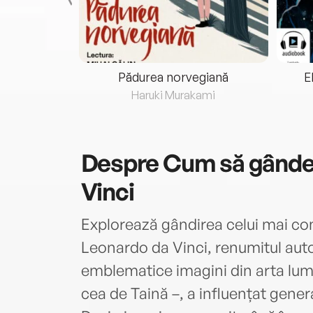
eria...
Pădurea norvegiană
E
ris
Haruki Murakami
Despre
Cum să gândeș
Vinci
Explorează gândirea celui mai co
Leonardo da Vinci, renumitul auto
emblematice imagini din arta lumi
cea de Taină –, a influențat generaț