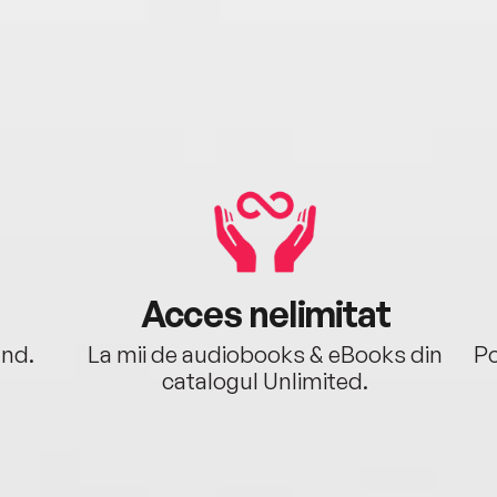
Acces nelimitat
ând.
La mii de audiobooks & eBooks din
Po
catalogul Unlimited.