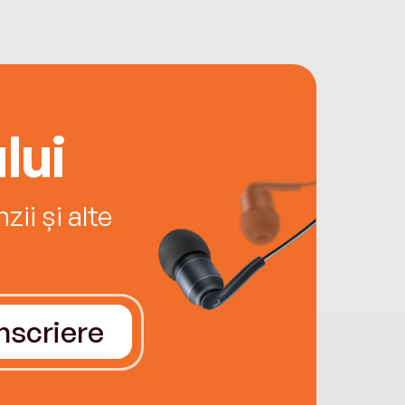
lui
ii și alte
Înscriere