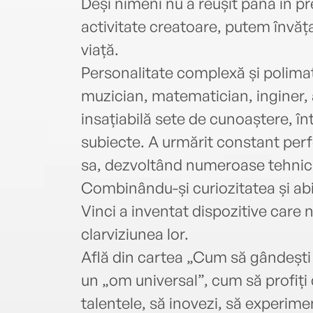
Deși nimeni nu a reușit până în pr
activitate creatoare, putem învăța 
viață.
Personalitate complexă și polimată
muzician, matematician, inginer, 
insațiabilă sete de cunoaștere, î
subiecte. A urmărit constant per
sa, dezvoltând numeroase tehnici 
Combinându-și curiozitatea și abil
Vinci a inventat dispozitive care 
clarviziunea lor.
Află din cartea „Cum să gândești 
un „om universal”, cum să profiți d
talentele, să inovezi, să experimen