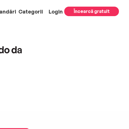
andări
Categorii
Login
Încearcă gratuit
do da