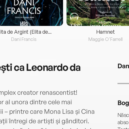
lita de Argint (Elita de...
Hamnet
Dani Francis
Maggie O'Farrell
ti ca Leonardo da
Dan
mplex creator renascentist!
r al unora dintre cele mai
Bog
i – printre care Mona Lisa și Cina
Născu
ii întregi de artiști și gânditori.
absol