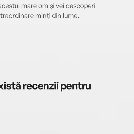
e acestui mare om și vei descoperi
xtraordinare minți din lume.
istă recenzii pentru