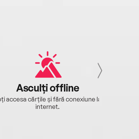
Asculți offline
Aj
ți accesa cărțile și fără conexiune la
Ascultă a
internet.