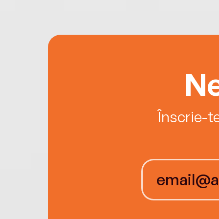
Ne
Înscrie-t