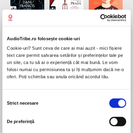
Elita de Argint (Elita
Diavolul se îmbracă de
Migdală
de...
la...
Dani Francis
Lauren Weisberger
Sohn Won-pyung
AudioTribe.ro folosește cookie-uri
Cookie-uri? Sunt ceva de care ai mai auzit - mici fișiere
text care permit salvarea setărilor și preferințelor tale pe
Despre
carte
un site, ca tu să ai o experiență cât mai bună. Le vom
Te-ai trezit pe negândite părintele unui
folosi numai cu permisiunea ta și îți mulțumim dacă ne-o
adolescent. Copilul de lângă tine, până mai ieri
oferi. Poți schimba sau anula oricând acordul tău.
bun și ascultător, s-a transformat într-un străin
independent, cu gusturi și valori foarte diferite.
Cultura populară care îi modelează pe
Selecția
MAI MULT
adolescenții zilelor noastre este mai crudă, mai
Strict necesare
consimțământului
În acest moment nu există recenzii
violentă și mai materialistă decât în trecut. Cum
pentru această carte
faci față dificultăților inevitabile? Pui piciorul în
De preferință
prag, pedepsind până și cea mai neînsemnată
abatere? Sau te resemnezi să privești de pe