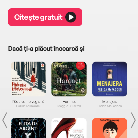
Citește gratuit
Dacă ți-a plăcut încearcă și
a...
Pădurea norvegiană
Hamnet
Menajera
I
Haruki Murakami
Maggie O'Farrell
Freida McFadden