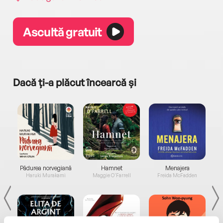
Ascultă gratuit
Dacă ți-a plăcut încearcă și
a...
Pădurea norvegiană
Hamnet
Menajera
I
Haruki Murakami
Maggie O'Farrell
Freida McFadden