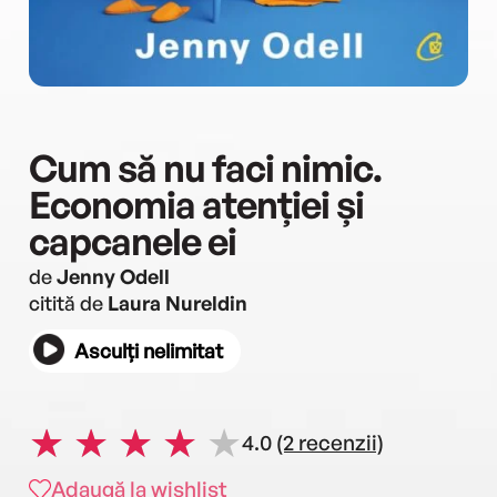
Cum să nu faci nimic.
Economia atenției și
capcanele ei
de
Jenny Odell
citită de
Laura Nureldin
Asculți nelimitat
4.0
(2 recenzii)
Adaugă la wishlist