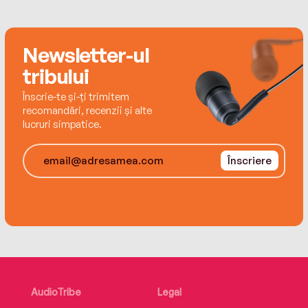
Lishui Photography Festival (China) și apexart
(NY).
Newsletter-ul
tribului
Înscrie-te și-ți trimitem
recomandări, recenzii și alte
lucruri simpatice.
Înscriere
AudioTribe
Legal