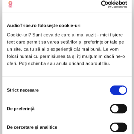
Elita de Argint (Elita
Diavolul se îmbracă de
Migdală
AudioTribe.ro folosește cookie-uri
de...
la...
Dani Francis
Lauren Weisberger
Sohn Won-pyung
Cookie-uri? Sunt ceva de care ai mai auzit - mici fișiere
text care permit salvarea setărilor și preferințelor tale pe
un site, ca tu să ai o experiență cât mai bună. Le vom
folosi numai cu permisiunea ta și îți mulțumim dacă ne-o
Despre
carte
oferi. Poți schimba sau anula oricând acordul tău.
Atenția noastră a ajuns monedă de schimb într-
o lume în care valoarea unui individ se măsoară
Selecția
în funcție de cât este de productiv. Ne
Strict necesare
consimțământului
sacrificăm libertatea, forța de gândire,
sănătatea fizică și pe cea mintală pentru a
MAI MULT
satisface o piață capitalistă care nu ține cont
De preferință
În acest moment nu există recenzii
de nevoile noastre.
pentru această carte
În cartea de față, câștigătoare a numeroase
De cercetare și analitice
premii și una dintre preferatele fostului