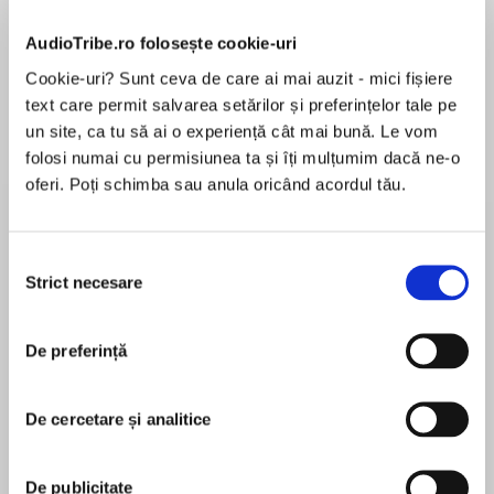
AudioTribe.ro folosește cookie-uri
Cookie-uri? Sunt ceva de care ai mai auzit - mici fișiere
text care permit salvarea setărilor și preferințelor tale pe
Elita de Argint (Elita
Diavolul se îmbracă de
Migdală
un site, ca tu să ai o experiență cât mai bună. Le vom
de...
la...
Dani Francis
Lauren Weisberger
Sohn Won-pyung
folosi numai cu permisiunea ta și îți mulțumim dacă ne-o
oferi. Poți schimba sau anula oricând acordul tău.
Selecția
Despre
carte
Strict necesare
consimțământului
O carte inspirațională, ușor de citit, veselă și
neconvențională, însă mai ales valoroasă. Elke
De preferință
Wiss ne ajută să ne înțelegem mai bine pe noi
înșine, dar și pe ceilalți făcând filozofia practică
accesibilă tuturor.
De cercetare și analitice
MAI MULT
Bazându-se pe învățăturile lui Socrate și ale
În acest moment nu există recenzii
altor mari gânditori, Elke Wiss prezintă un set de
De publicitate
instrumente esențiale care ne învață cum să