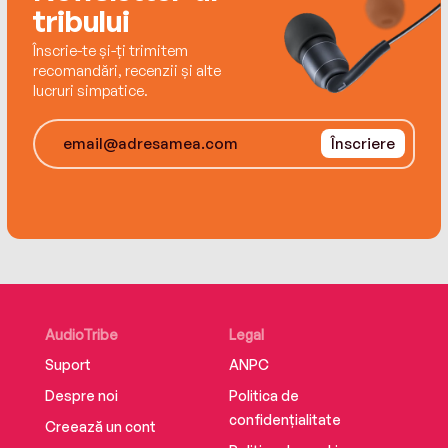
Editura Omnium
tribului
ISBN 978-630-6616-74-9
Înscrie-te și-ți trimitem
recomandări, recenzii și alte
lucruri simpatice.
Înscriere
AudioTribe
Legal
Suport
ANPC
Despre noi
Politica de
confidențialitate
Creează un cont