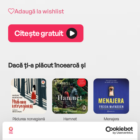
Adaugă la wishlist
Citește gratuit
Dacă ți-a plăcut încearcă și
a...
Pădurea norvegiană
Hamnet
Menajera
I
Haruki Murakami
Maggie O'Farrell
Freida McFadden