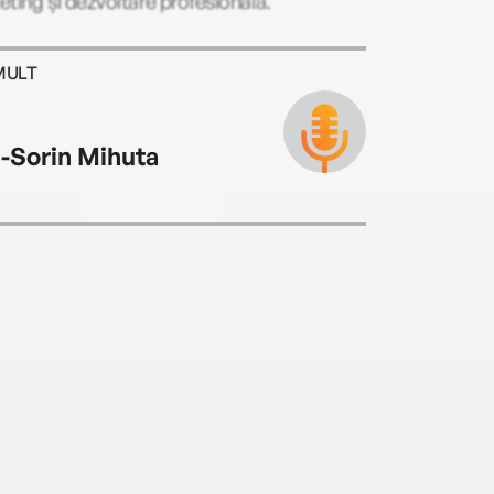
ting și dezvoltare profesională.
MULT
-Sorin Mihuta