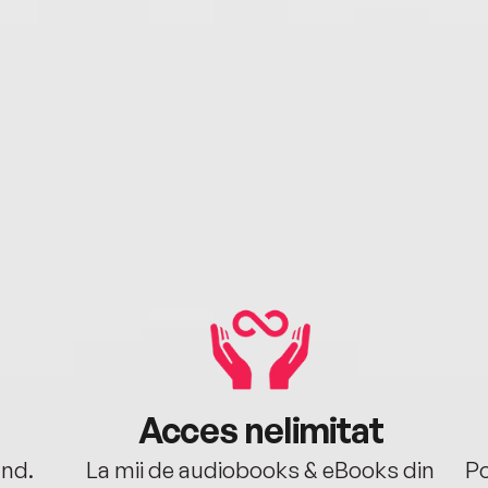
Acces nelimitat
ând.
La mii de audiobooks & eBooks din
Po