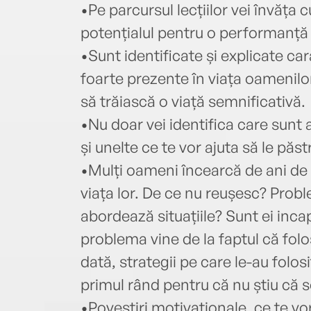
•Pe parcursul lecțiilor vei învăța 
potențialul pentru o performanță d
•Sunt identificate și explicate car
foarte prezente în viața oamenilor
să trăiască o viață semnificativă.
•Nu doar vei identifica care sunt a
și unelte ce te vor ajuta să le păstr
•Mulți oameni încearcă de ani de z
viața lor. De ce nu reușesc? Prob
abordează situațiile? Sunt ei inca
problema vine de la faptul că folo
dată, strategii pe care le-au folosi
primul rând pentru că nu știu că s
•Povestiri motivaționale, ce te vor