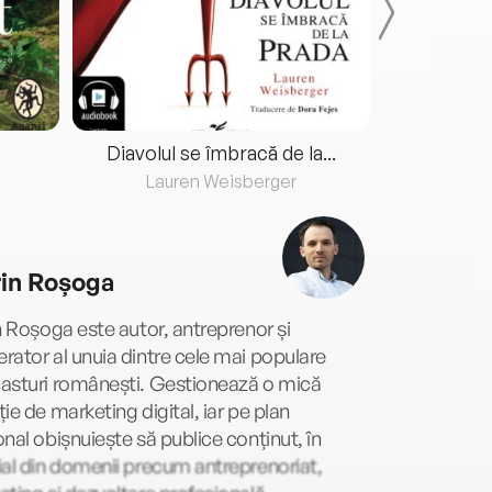
Diavolul se îmbracă de la...
Lauren Weisberger
Fre
rin Roșoga
n Roșoga este autor, antreprenor și
ator al unuia dintre cele mai populare
asturi românești. Gestionează o mică
ie de marketing digital, iar pe plan
nal obișnuiește să publice conținut, în
al din domenii precum antreprenoriat,