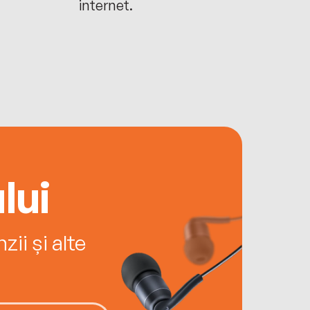
internet.
lui
ii și alte