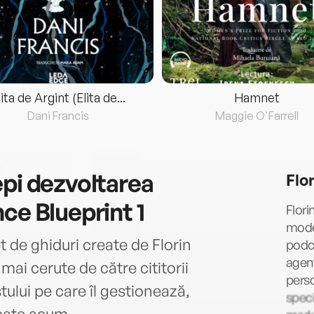
lita de Argint (Elita de...
Hamnet
Dani Francis
Maggie O'Farrell
epi dezvoltarea
Flo
ce Blueprint 1
Flori
moder
 de ghiduri create de Florin
podc
agenț
ai cerute de către cititorii
perso
tului pe care îl gestionează,
speci
icate acum.