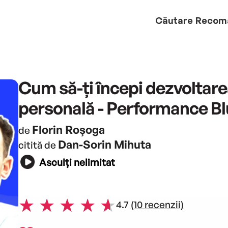
Căutare
Recom
Cum să-ți începi dezvoltar
personală - Performance Blu
Florin Roșoga
de
Dan-Sorin Mihuta
citită de
Asculți nelimitat
4.7
(10 recenzii)