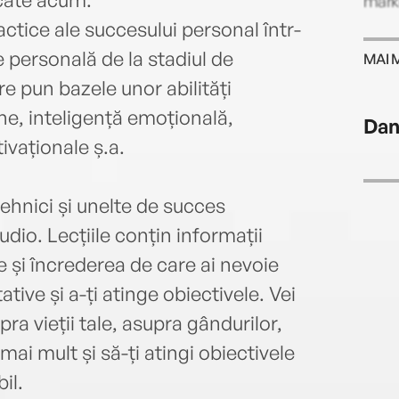
marke
ractice ale succesului personal într-
e personală de la stadiul de
MAI 
re pun bazele unor abilități
ne, inteligență emoțională,
Dan
ivaționale ș.a.
ehnici și unelte de succes
dio. Lecțiile conțin informații
e și încrederea de care ai nevoie
tive și a-ți atinge obiectivele. Vei
ra vieții tale, asupra gândurilor,
 mai mult și să-ți atingi obiectivele
il.