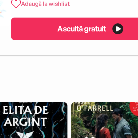
Adaugă la wishlist
Ascultă gratuit