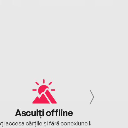
Asculți offline
Aj
ți accesa cărțile și fără conexiune la
Ascultă a