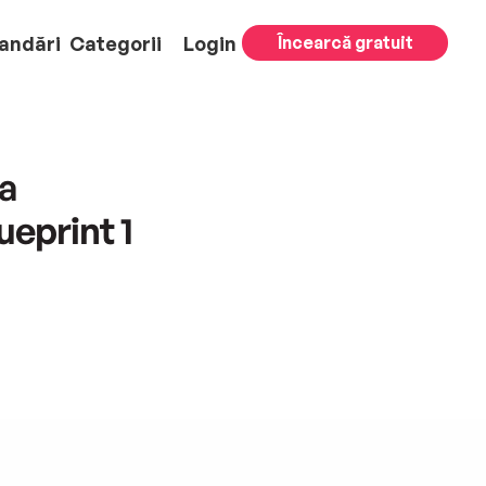
andări
Categorii
Login
Încearcă gratuit
ea
eprint 1