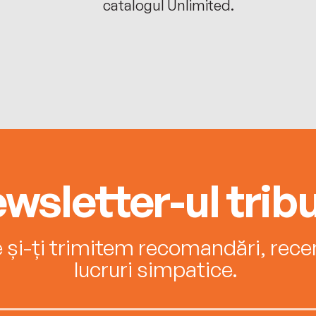
catalogul Unlimited.
wsletter-ul tribu
e și-ți trimitem recomandări, recenz
lucruri simpatice.