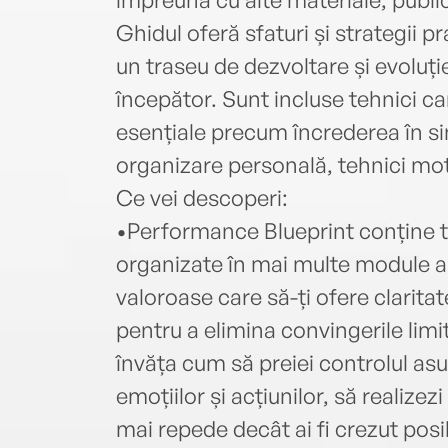
Ghidul oferă sfaturi și strategii p
un traseu de dezvoltare și evoluți
începător. Sunt incluse tehnici ca
esențiale precum încrederea în si
organizare personală, tehnici mot
Ce vei descoperi:
•Performance Blueprint conține t
organizate în mai multe module au
valoroase care să-ți ofere claritat
pentru a elimina convingerile limita
învăța cum să preiei controlul asup
emoțiilor și acțiunilor, să realizezi
mai repede decât ai fi crezut posib