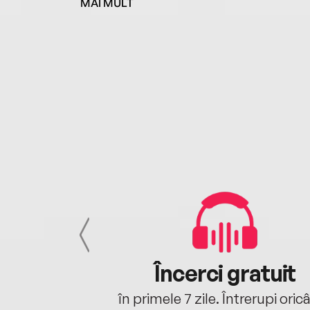
MAI MULT
cu tine
Încerci gratuit
oriunde ești.
în primele 7 zile. Întrerupi oric