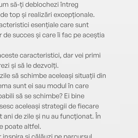
cum să-ți deblochezi întreg
e top și realizări excepționale.
acteristici esențiale care sunt
 de succes și care îi fac pe aceștia
ceste caracteristici, dar vei primi
ezi și să le dezvolți.
ile să schimbe aceleași situații din
lema sunt ei sau modul în care
pabili să se schimbe? Ei bine
sesc aceleași strategii de fiecare
t ani de zile și nu au funcționat. În
e poate altfel.
 inspira și călăuzi pe parcursul