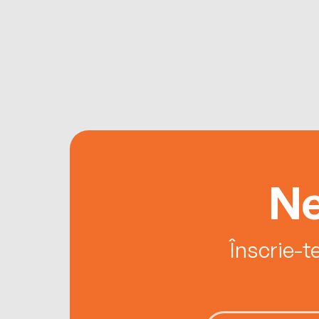
Ne
Înscrie-t