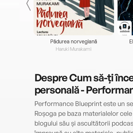
eria...
Pădurea norvegiană
E
ris
Haruki Murakami
Despre
Cum să-ți înc
personală - Performan
Performance Blueprint este un set
Roșoga pe baza materialelor cele m
blogului său și ascultătorii podcas
împreună cu alte materiale, publ