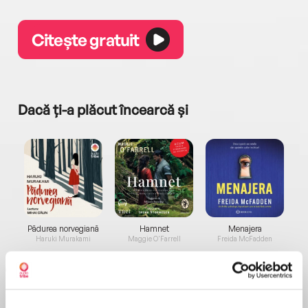
Citește gratuit
Dacă ți-a plăcut încearcă și
a...
Pădurea norvegiană
Hamnet
Menajera
I
Haruki Murakami
Maggie O'Farrell
Freida McFadden