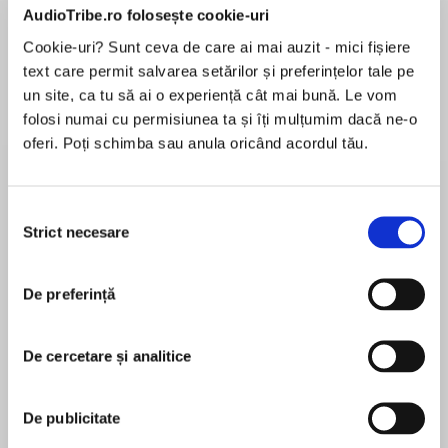
AudioTribe.ro folosește cookie-uri
Cookie-uri? Sunt ceva de care ai mai auzit - mici fișiere
Elita de Argint (Elita
Diavolul se îmbracă de
Migdală
text care permit salvarea setărilor și preferințelor tale pe
de...
la...
Dani Francis
Lauren Weisberger
Sohn Won-pyung
un site, ca tu să ai o experiență cât mai bună. Le vom
folosi numai cu permisiunea ta și îți mulțumim dacă ne-o
oferi. Poți schimba sau anula oricând acordul tău.
Despre
carte
Selecția
Bombe ascunse în cele mai nebănuite locuri,
Strict necesare
consimțământului
pistoale manufacturate pe cont propriu,
substanțe chimice letale, săgeți otrăvite,
De preferință
mitraliere extrem de sofisticate, moluște-
capcană, săbii poleite cu aur, lovituri fatale din
MAI MULT
artele marțiale, avioane „dotate” cu explozibil,
De cercetare și analitice
În acest moment nu există recenzii
umbrele mortale și, din când în când, chiar și o
pentru această carte
armă obișnuită.
De publicitate
Acestea sunt doar câteva dintre metodele care
au fost folosite între anii 1950 și 2000 pentru a