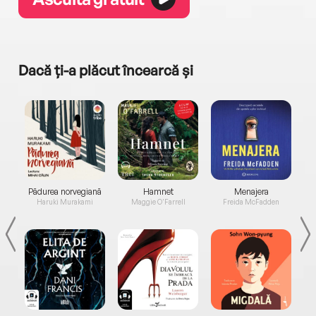
Dacă ți-a plăcut încearcă și
a...
Pădurea norvegiană
Hamnet
Menajera
I
Haruki Murakami
Maggie O'Farrell
Freida McFadden