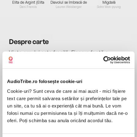
Elita de Argint (Elita
Diavolul se îmbracă de
Migdală
de...
la...
Dani Francis
Lauren Weisberger
Sohn Won-pyung
Despre
carte
Viața omului este fragilă. Fiecare faptă a
noastră, bună sau rea, se revarsă în lume în
valuri concentrice, atingând iremediabil viețile
altora. Un act necugetat - falsificarea unui
cupon de către doi școlari - atrage după sine o
AudioTribe.ro folosește cookie-uri
MAI MULT
serie de evenimente dezastruoase, care se
Cookie-uri? Sunt ceva de care ai mai auzit - mici fișiere
Recenzii
înlănțuie inexorabil potrivit legii cauzei și
text care permit salvarea setărilor și preferințelor tale pe
efectului: corupție, ruină și moarte. Există vreo
un site, ca tu să ai o experiență cât mai bună. Le vom
soluție în fața puterii distructive a răului? Doar
folosi numai cu permisiunea ta și îți mulțumim dacă ne-o
Excelentă lectură!
întoarcerea la adevărată dragoste creștină
oferi. Poți schimba sau anula oricând acordul tău.
dintre oameni, la compasiune și bunătate față
de semenii noștri.