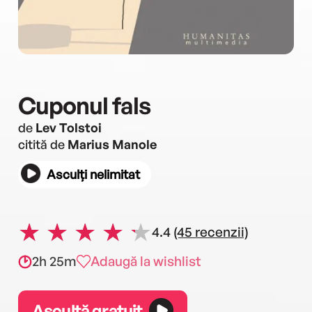
Cuponul fals
de
Lev Tolstoi
citită de
Marius Manole
Asculți nelimitat
4.4
(45 recenzii)
2h 25m
Adaugă la wishlist
Ascultă gratuit