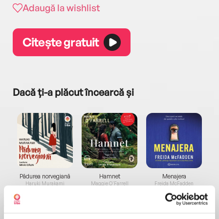
Adaugă la wishlist
Citește gratuit
Dacă ți-a plăcut încearcă și
a...
Pădurea norvegiană
Hamnet
Menajera
I
Haruki Murakami
Maggie O'Farrell
Freida McFadden