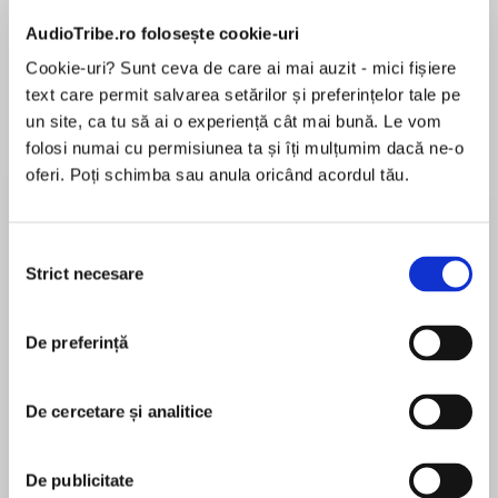
AudioTribe.ro folosește cookie-uri
Cookie-uri? Sunt ceva de care ai mai auzit - mici fișiere
text care permit salvarea setărilor și preferințelor tale pe
Elita de Argint (Elita
Diavolul se îmbracă de
Migdală
un site, ca tu să ai o experiență cât mai bună. Le vom
de...
la...
Dani Francis
Lauren Weisberger
Sohn Won-pyung
folosi numai cu permisiunea ta și îți mulțumim dacă ne-o
oferi. Poți schimba sau anula oricând acordul tău.
Despre
carte
Selecția
Strict necesare
consimțământului
Bazându-se pe 12 ani de cercetări
deschizătoare de drumuri, Brené Brown
demolează mitul cultural potrivit căruia
De preferință
vulnerabilitatea ar fi o slăbiciune și
demonstrează că, dimpotrivă, este trăsătura
De cercetare și analitice
MAI MULT
care ne dă adevărata măsură a curajului.
În acest moment nu există recenzii
Aceasta nu este o carte despre victorie sau
pentru această carte
înfrângere, ci despre curaj. Într-o lume a lui
De publicitate