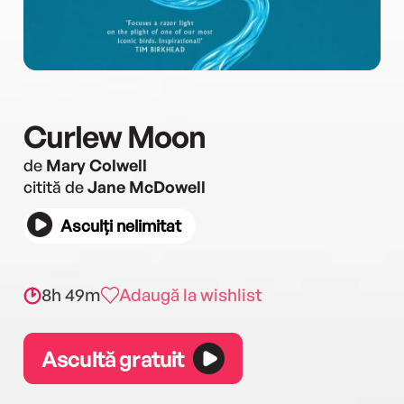
Curlew Moon
de
Mary Colwell
citită de
Jane McDowell
Asculți nelimitat
8h 49m
Adaugă la wishlist
Ascultă gratuit