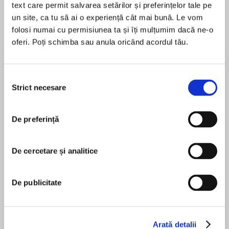
text care permit salvarea setărilor și preferințelor tale pe
un site, ca tu să ai o experiență cât mai bună. Le vom
folosi numai cu permisiunea ta și îți mulțumim dacă ne-o
oferi. Poți schimba sau anula oricând acordul tău.
Despre
carte
‘Focuses a razor light on the plight of one of our
most iconic birds. Inspirational!’ Tim Birkhead
Selecția
Strict necesare
consimțământului
Curlews are Britain’s largest wading bird, known
for their evocative calls which embody wild
De preferință
MAI MULT
places; they provoke a range of emotions that
În acest moment nu există recenzii
many have expressed in poetry, art and music.
pentru această carte
De cercetare și analitice
A bird stands alone on the edge of a mudflat. Its
silhouette is unmistakable. A plump body sits
De publicitate
atop stilty legs. The long neck arcs into a small
Mary Colwell
head, which tapers further into a long curved
bill. The smooth, convex outlines of this curlew
are alluring. They touch some ancestral liking
Arată detalii