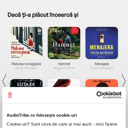
Dacă ți-a plăcut încearcă și
a...
Pădurea norvegiană
Hamnet
Menajera
I
Haruki Murakami
Maggie O'Farrell
Freida McFadden
AudioTribe.ro folosește cookie-uri
Elita de Argint (Elita
Diavolul se îmbracă de
Migdală
de...
la...
Dani Francis
Lauren Weisberger
Sohn Won-pyung
Cookie-uri? Sunt ceva de care ai mai auzit - mici fișiere