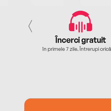
cu tine
Încerci gratuit
oriunde ești.
în primele 7 zile. Întrerupi oric