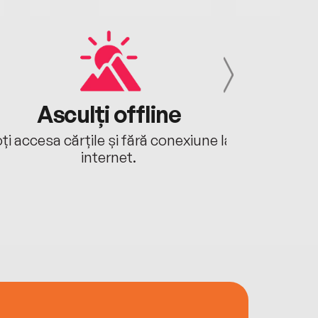
Asculți offline
Aj
ți accesa cărțile și fără conexiune la
Ascultă a
internet.