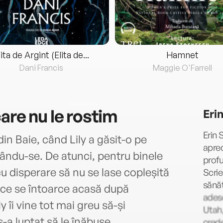
lita de Argint (Elita de...
Hamnet
Dani Francis
Maggie O'Farrell
are nu le rostim
Eri
Erin 
din Baie, când Lily a găsit-o pe
aprec
lându-se. De atunci, pentru binele
profu
 cu disperare să nu se lase copleșită
Scrie
sănăt
ce se întoarce acasă după
adese
y îi vine tot mai greu să-și
Utah, 
-a luptat să le înăbușe.
crede