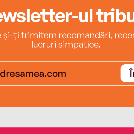
wsletter-ul tribu
e și-ți trimitem recomandări, recenz
lucruri simpatice.