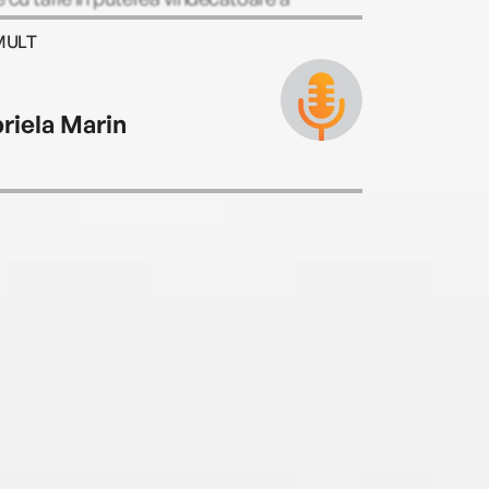
tilor.
MULT
riela Marin