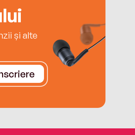
lui
ii și alte
Înscriere