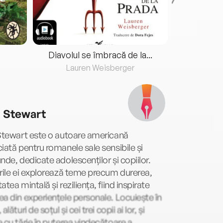
Diavolul se îmbracă de la...
Lauren Weisberger
Fre
n Stewart
Stewart este o autoare americană
iată pentru romanele sale sensibile și
nde, dedicate adolescenților și copiilor.
rile ei explorează teme precum durerea,
atea mintală și reziliența, fiind inspirate
a din experiențele personale. Locuiește în
alături de soțul și cei trei copii ai lor, și
 cu tărie în puterea vindecătoare a