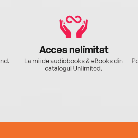
Acces nelimitat
ând.
La mii de audiobooks & eBooks din
Po
catalogul Unlimited.