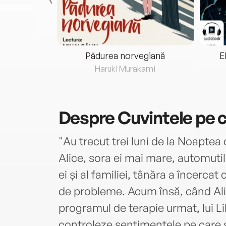
eria...
Pădurea norvegiană
E
ris
Haruki Murakami
Despre
Cuvintele pe c
"Au trecut trei luni de la Noaptea 
Alice, sora ei mai mare, automuti
ei și al familiei, tânăra a încercat
de probleme. Acum însă, când Ali
programul de terapie urmat, lui Lil
controleze sentimentele pe care s