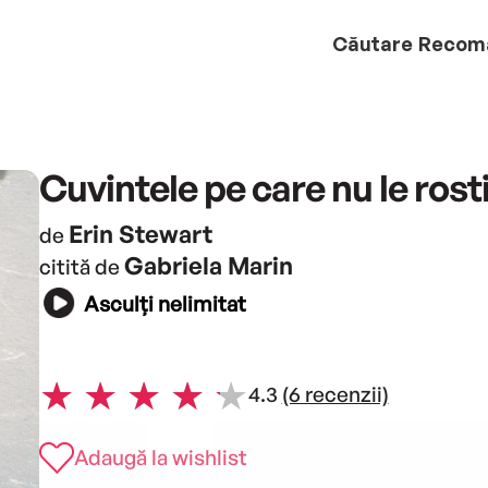
Căutare
Recom
Cuvintele pe care nu le ros
Erin Stewart
de
Gabriela Marin
citită de
Asculți nelimitat
4.3
(6 recenzii)
Adaugă la wishlist