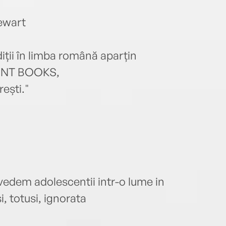
tewart
iții în limba română aparțin
RINT BOOKS,
ești."
edem adolescentii intr-o lume in
, totusi, ignorata