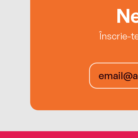
Ne
Înscrie-t