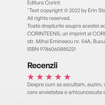
Editura Corint
"Text copyright © 2022 by Erin S
All rights reserved.
Toate drepturile asupra acestei ed
CORINTEENS, un imprint al CO
str. Mihai Eminescu nr. 54A, Bucur
ISBN 9786060885221
Recenzii
Despre cum sa ascultam, auzim, v
care anxietatea e arhicunoscuta si