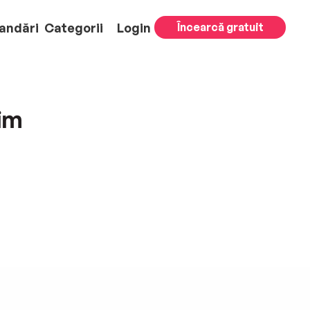
andări
Categorii
Login
Încearcă gratuit
tim