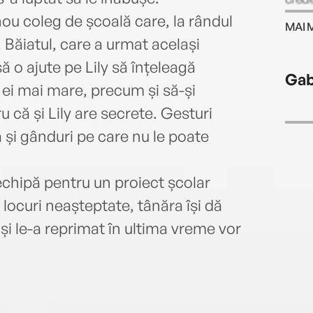
poveș
ou coleg de școală care, la rândul
MAI 
. Băiatul, care a urmat același
ă o ajute pe Lily să înțeleagă
Gab
 ei mai mare, precum și să-și
 că și Lily are secrete. Gesturi
 și gânduri pe care nu le poate
echipă pentru un proiect școlar
locuri neașteptate, tânăra își dă
și le-a reprimat în ultima vreme vor
"