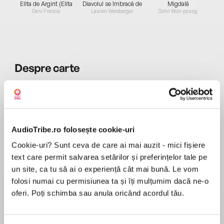
Elita de Argint (Elita
Diavolul se îmbracă de
Migdală
de...
la...
Dani Francis
Lauren Weisberger
Sohn Won-pyung
Despre
carte
În copilărie, Autumn și Finn erau nedespărțiți.
Apoi ceva s-a schimbat. Sau poate s-au
schimbat ei. Acum fac tot posibilul să se evite.
Autumn are un iubit, Jamie, și un grup de
AudioTribe.ro folosește cookie-uri
prieteni apropiați. Finn a devenit acel băiat din
MAI MULT
școală în preajma căruia toți elevii își doresc să
Cookie-uri? Sunt ceva de care ai mai auzit - mici fișiere
Recenzii
se afle.
text care permit salvarea setărilor și preferințelor tale pe
Totuși, în rarele momente când se întâlnesc,
un site, ca tu să ai o experiență cât mai bună. Le vom
Autumn e cuprinsă de senzații ciudate, care nu-
folosi numai cu permisiunea ta și îți mulțumim dacă ne-o
Autumn m-a enervat rău, iar personajele mi s-au
i mai dau pace. Începe să se întrebe dacă
oferi. Poți schimba sau anula oricând acordul tău.
părut stupide că nu au făcut nimic cu
lucrurile ar fi putut să stea și altfel. Oare ar
sentimente lor ani lumină și Autumn era tot
trebui să fie împreună?