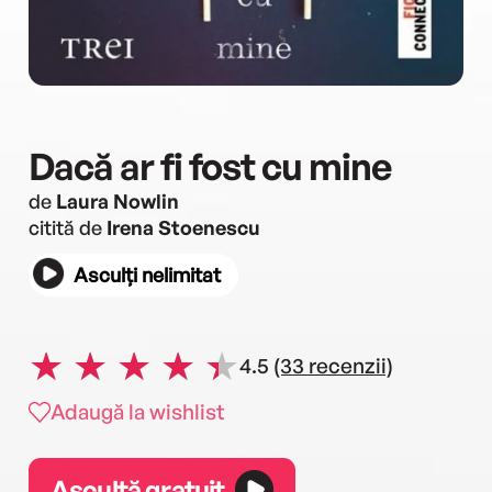
Dacă ar fi fost cu mine
de
Laura Nowlin
citită de
Irena Stoenescu
Asculți nelimitat
4.5
(33 recenzii)
Adaugă la wishlist
Ascultă gratuit