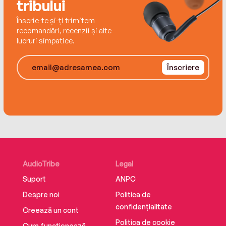
tribului
Înscrie-te și-ți trimitem
recomandări, recenzii și alte
lucruri simpatice.
Înscriere
AudioTribe
Legal
Suport
ANPC
Despre noi
Politica de
confidențialitate
Creează un cont
Politica de cookie
Cum funcționează