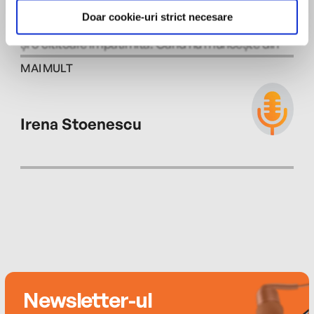
cu accent pe scriere creativă, la Missouri State
Doar cookie-uri strict necesare
University. Este nu doar o scriitoare ambițioasă, ci
și o cititoare împătimită. Când nu muncește din
greu la propriile romane, Laura lucrează la o
MAI MULT
bibliotecă publică, ai cărei clienți o inspiră mereu.
Locuiește în St. Louis, alături de soțul ei muzician,
de câinele lor nevrotic și de o pisică psihotică.
Irena Stoenescu
Newsletter-ul