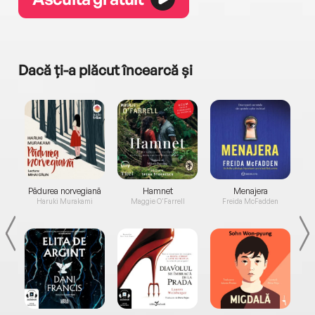
Dacă ți-a plăcut încearcă și
a...
Pădurea norvegiană
Hamnet
Menajera
I
Haruki Murakami
Maggie O'Farrell
Freida McFadden