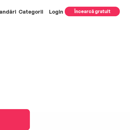
andări
Categorii
Login
Încearcă gratuit