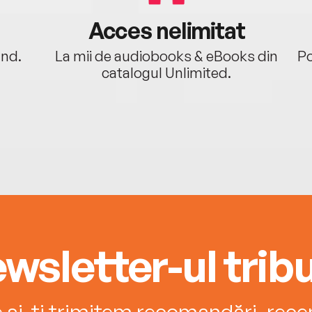
Acces nelimitat
ând.
La mii de audiobooks & eBooks din
Po
catalogul Unlimited.
wsletter-ul tribu
e și-ți trimitem recomandări, recenz