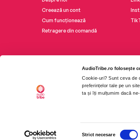
Creează un cont
Ins
Cum funcționează
Tik
Retragere din comandă
AudioTribe.ro folosește c
Cookie-uri? Sunt ceva de ca
preferințelor tale pe un si
ta și îți mulțumim dacă ne-
Platforma de audiobooks ș
Selecția
CTRL+F2
CTRL+F2
©2026 Nemo EPG SRL. Toat
Strict necesare
consimțământului