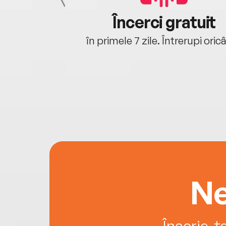
cu tine
Încerci gratuit
oriunde ești.
în primele 7 zile. Întrerupi oric
Ne
Înscrie-t