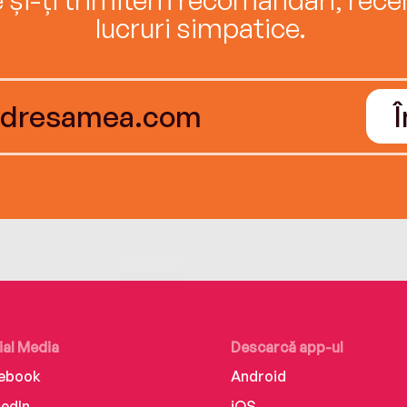
lucruri simpatice.
ial Media
Descarcă app-ul
ebook
Android
kedIn
iOS