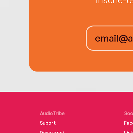
AudioTribe
Soc
Suport
Fac
Despre noi
Lin