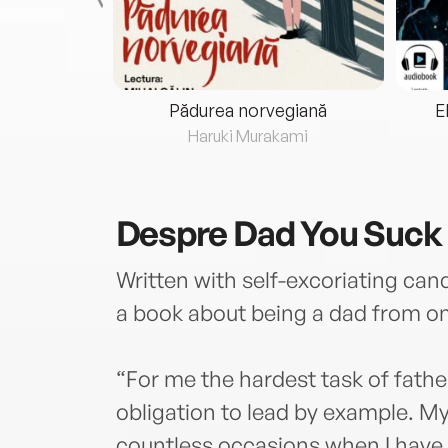
eria...
Pădurea norvegiană
E
ris
Haruki Murakami
Despre
Dad You Suck
Written with self-excoriating ca
a book about being a dad from one
“For me the hardest task of fath
obligation to lead by example. M
countless occasions when I have