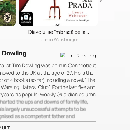
Diavolul se îmbracă de la...
Lauren Weisberger
Fre
 Dowling
nalist Tim Dowling was born in Connecticut
oved to the UK at the age of 29. He is the
r of 4 books (so far) including a novel, ‘The
 Wareing Haters' Club’. For the last five and
f years his popular weekly Guardian column
harted the ups and downs of family life,
is largely unsuccessful attempts to be
gnised as a competent father and
and, combining self-deprecating humour
MULT