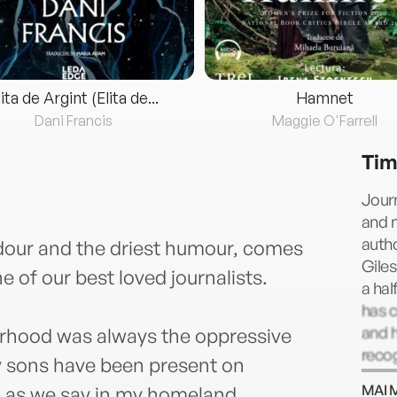
lita de Argint (Elita de...
Hamnet
Dani Francis
Maggie O'Farrell
Tim
Jour
and m
autho
ndour and the driest humour, comes
Giles
 of our best loved journalists.
a hal
has c
and h
erhood was always the oppressive
reco
y sons have been present on
husb
MAI 
, as we say in my homeland,