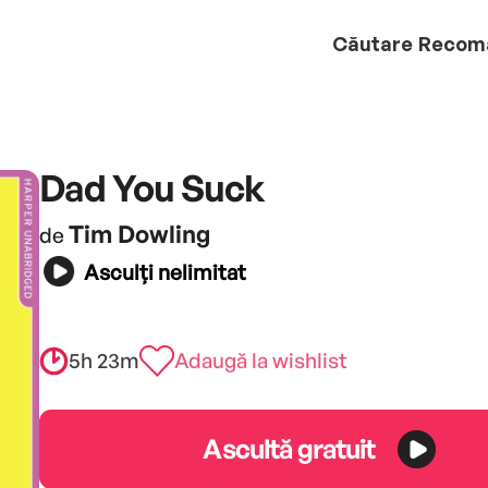
Căutare
Recom
Dad You Suck
Tim Dowling
de
Asculți nelimitat
5h 23m
Adaugă la wishlist
Ascultă gratuit