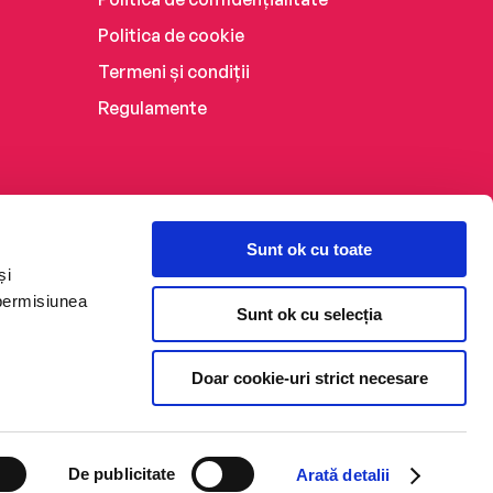
Politica de cookie
Termeni și condiții
Regulamente
Sunt ok cu toate
și
 permisiunea
Sunt ok cu selecția
Doar cookie-uri strict necesare
De publicitate
Arată detalii