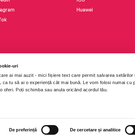
tagram
Huawei
Tok
ookie-uri
re ai mai auzit - mici fișiere text care permit salvarea setărilor 
te, ca tu să ai o experiență cât mai bună. Le vom folosi numai cu
o oferi. Poți schimba sau anula oricând acordul tău.
i books a Cărturești.
e drepturile rezervate.
De preferință
De cercetare și analitice