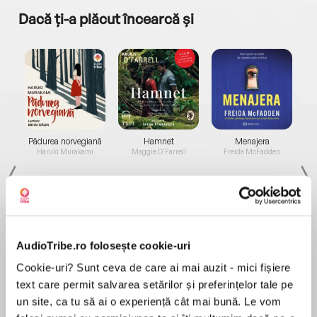
Dacă ți-a plăcut încearcă și
a...
Pădurea norvegiană
Hamnet
Menajera
I
Haruki Murakami
Maggie O'Farrell
Freida McFadden
AudioTribe.ro folosește cookie-uri
Cookie-uri? Sunt ceva de care ai mai auzit - mici fișiere
Elita de Argint (Elita
Diavolul se îmbracă de
Migdală
de...
la...
Dani Francis
Lauren Weisberger
Sohn Won-pyung
text care permit salvarea setărilor și preferințelor tale pe
un site, ca tu să ai o experiență cât mai bună. Le vom