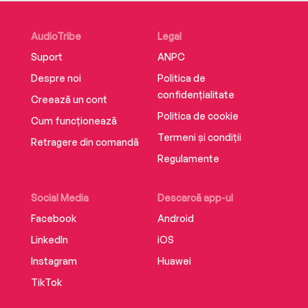
to ditching the routine and having fun with your
kids.
AudioTribe
Legal
Suport
ANPC
Despre noi
Politica de
confidențialitate
Creează un cont
Politica de cookie
Cum funcționează
Termeni și condiții
Retragere din comandă
Regulamente
Social Media
Descarcă app-ul
Facebook
Android
LinkedIn
iOS
Instagram
Huawei
TikTok