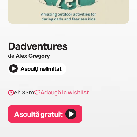
Dadventures
de
Alex Gregory
Asculți nelimitat
6h 33m
Adaugă la wishlist
Ascultă gratuit