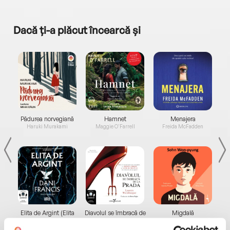
Dacă ți-a plăcut încearcă și
a...
Pădurea norvegiană
Hamnet
Menajera
I
Haruki Murakami
Maggie O'Farrell
Freida McFadden
Elita de Argint (Elita
Diavolul se îmbracă de
Migdală
de...
la...
Dani Francis
Lauren Weisberger
Sohn Won-pyung