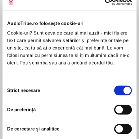
AudioTribe.ro folosește cookie-uri
Despre
carte
Cookie-uri? Sunt ceva de care ai mai auzit - mici fișiere
„Daisy era total nesofisticată: doar o drăgălaşă
text care permit salvarea setărilor și preferințelor tale pe
americană amatoare de flirt. Winterbourne se
un site, ca tu să ai o experiență cât mai bună. Le vom
simţea aproape recunoscător că descoperise
folosi numai cu permisiunea ta și îți mulțumim dacă ne-o
formula care i se putea aplica domnişoarei
oferi. Poți schimba sau anula oricând acordul tău.
Daisy Miller.Se rezemă de speteaza băncii;
MAI MULT
remarcă în sinea lui că fata avea cel mai
În acest moment nu există recenzii
Selecția
încântător nas pe care-l văzuse vreodată; se
Strict necesare
pentru această carte
consimțământului
întrebă care să fi fost normele de conduită şi
până la ce limite se putea ajunge într-o legătură
cu o drăgălaşă americană amatoare de flirt.
De preferință
Curând se dovedi că era tocmai pe cale să
Henry James
afle.“
De cercetare și analitice
Traducător: Antoaneta Ralian
Henry James (1843–1916) was an American writer,