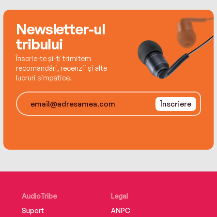
Newsletter-ul
tribului
Înscrie-te și-ți trimitem
recomandări, recenzii și alte
lucruri simpatice.
Înscriere
AudioTribe
Legal
Suport
ANPC