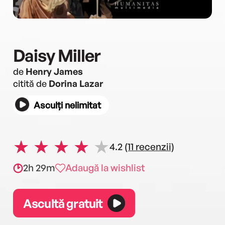
Daisy Miller
de
Henry James
citită de
Dorina Lazar
Asculți nelimitat
4.2
(11 recenzii)
2h 29m
Adaugă la wishlist
Ascultă gratuit