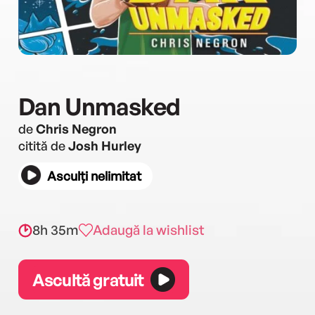
Dan Unmasked
de
Chris Negron
citită de
Josh Hurley
Asculți nelimitat
8h 35m
Adaugă la wishlist
Ascultă gratuit