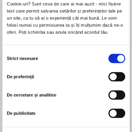
Cookie-uri? Sunt ceva de care ai mai auzit - mici fișiere
text care permit salvarea setărilor și preferințelor tale pe
un site, ca tu să ai o experiență cât mai bună. Le vom
Despre
carte
folosi numai cu permisiunea ta și îți mulțumim dacă ne-o
oferi. Poți schimba sau anula oricând acordul tău.
This heartfelt middle grade debut about grief,
creativity, and the healing power of friendship
shows that not all heroes wear capes andis
Selecția
perfect for fans of John David Anderson and Ali
Strict necesare
consimțământului
Benjamin.
MAI MULT
De preferință
În acest moment nu există recenzii
Whether they’re on the baseball field or in
pentru această carte
Nate’s basement devouring the newest issue of
their favorite comic book, Dan and Nate are
De cercetare și analitice
Chris Negron
always talking. Until they’re not.
Chris Negron grew up outside Buffalo, New York,
De publicitate
After an accident at baseball practice, Nate’s
where he spent a huge chunk of his childhood
fallen into a coma. And if Dan ever wants to talk
collecting comic books and loving sports. But it
to Nate again, he’s got to take a page out of his