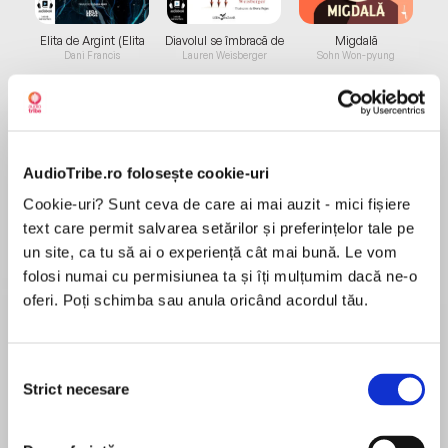
Elita de Argint (Elita
Diavolul se îmbracă de
Migdală
de...
la...
Dani Francis
Lauren Weisberger
Sohn Won-pyung
Despre
carte
AudioTribe.ro folosește cookie-uri
„Dansează cînd îți vine să plângi e una dintre
Cookie-uri? Sunt ceva de care ai mai auzit - mici fișiere
acele cărți care mi-a adus lacrimi în ochi de la
text care permit salvarea setărilor și preferințelor tale pe
primele pagini. E o carte despre prietenie ca
un site, ca tu să ai o experiență cât mai bună. Le vom
formă de salvare, agapè în forma cea mai pură:
folosi numai cu permisiunea ta și îți mulțumim dacă ne-o
conexiune genuină, nefiltrată, neîmpiedicată,
oferi. Poți schimba sau anula oricând acordul tău.
MAI MULT
legături care dăinuie o viață pentru că se
Recenzii
încarnează pe grijă și iubire împărtășite. Și mai
Selecția
este o carte despre doliu, așa cum doliul ar
Strict necesare
consimțământului
trebui purtat.“ - Petronela Rotar, scriitoare
Frumoasă povestea! Mi a plăcut și nu este
prima carte pe care o ascult despre această
„Asemenea unuia dintre personajele acestei