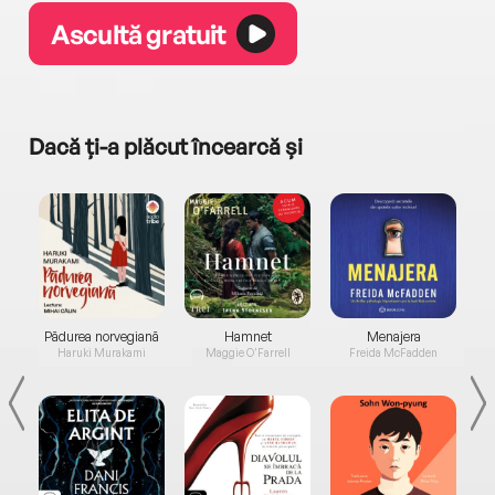
Ascultă gratuit
Dacă ți-a plăcut încearcă și
a...
Pădurea norvegiană
Hamnet
Menajera
I
Haruki Murakami
Maggie O'Farrell
Freida McFadden