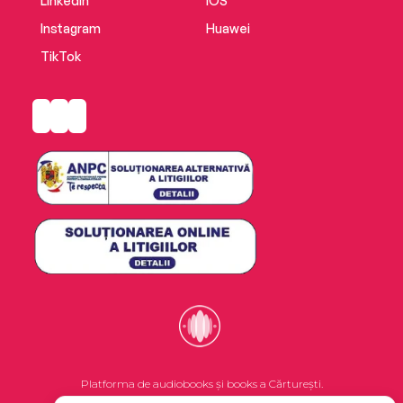
LinkedIn
iOS
Instagram
Huawei
TikTok
Platforma de audiobooks și books a Cărturești.