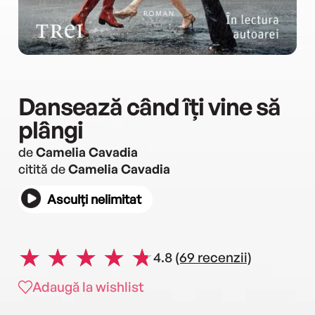
Dansează când îți vine să
plângi
de
Camelia Cavadia
citită de
Camelia Cavadia
Asculți nelimitat
4.8
(69 recenzii)
Adaugă la wishlist