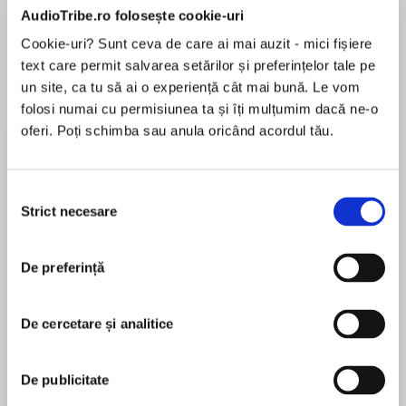
AudioTribe.ro folosește cookie-uri
Cookie-uri? Sunt ceva de care ai mai auzit - mici fișiere
text care permit salvarea setărilor și preferințelor tale pe
Despre
carte
un site, ca tu să ai o experiență cât mai bună. Le vom
folosi numai cu permisiunea ta și îți mulțumim dacă ne-o
‘Delightful banter and delicious passion…
oferi. Poți schimba sau anula oricând acordul tău.
simply divine!’
Tessa Dare
Selecția
Strict necesare
consimțământului
MAI MULT
În acest moment nu există recenzii
pentru această carte
A Masked Stranger. A Passionate Encounter. A
De preferință
Chance at Love?
De cercetare și analitice
Eva Leigh
The unmissable sexy historical romance for
Eva Leigh is a USA Today bestselling romance
De publicitate
summer. Perfect for fans of Poldark and Vanity
author who has always loved historical romance.